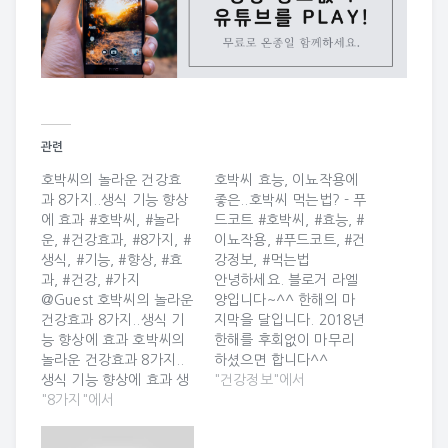
관련
호박씨의 놀라운 건강효
호박씨 효능, 이뇨작용에
과 8가지..생식 기능 향상
좋은..호박씨 먹는법? - 푸
에 효과 #호박씨, #놀라
드코트 #호박씨, #효능, #
운, #건강효과, #8가지, #
이뇨작용, #푸드코트, #건
생식, #기능, #향상, #효
강정보, #먹는법
과, #건강, #가지
안녕하세요. 블로거 라엘
@Guest 호박씨의 놀라운
양입니다~^^ 한해의 마
건강효과 8가지..생식 기
지막을 달입니다. 2018년
능 향상에 효과 호박씨의
한해를 후회없이 마무리
놀라운 건강효과 8가지..
하셨으면 합니다^^
생식 기능 향상에 효과 생
Guest 회원님께서 2018
"건강정보"에서
활문화와 건강등 정보채
"8가지"에서
년 12월 29일 21시 35분
널입니다. 구독 부탁드립
에 올린 카드입니다 ^_^
니다 1. 항산화제가 다량
호박씨 효능, 이뇨작용에