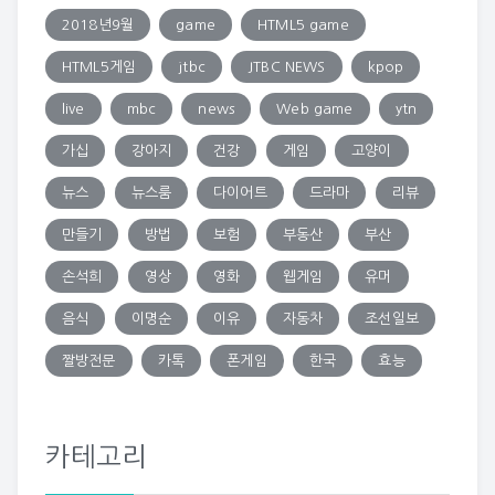
2018년9월
game
HTML5 game
HTML5게임
jtbc
JTBC NEWS
kpop
live
mbc
news
Web game
ytn
가십
강아지
건강
게임
고양이
뉴스
뉴스룸
다이어트
드라마
리뷰
만들기
방법
보험
부동산
부산
손석희
영상
영화
웹게임
유머
음식
이명순
이유
자동차
조선일보
짤방전문
카톡
폰게임
한국
효능
카테고리