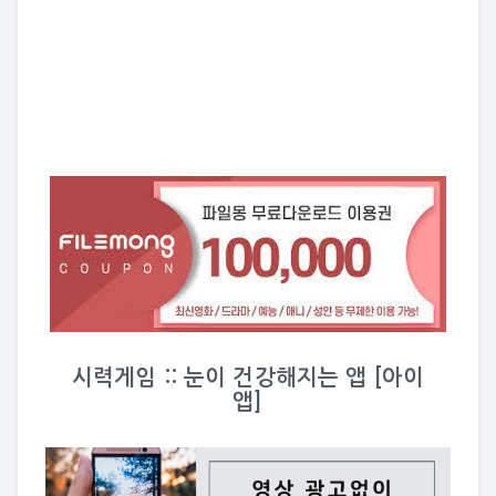
시력게임 :: 눈이 건강해지는 앱 [아이
앱]