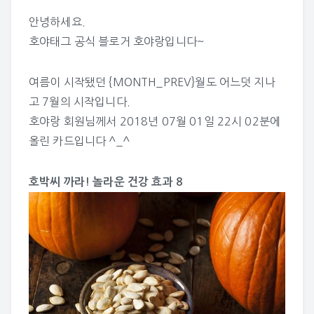
안녕하세요.
호야태그 공식 블로거 호야랑입니다~
여름이 시작됐던 {MONTH_PREV}월도 어느덧 지나
고 7월의 시작입니다.
호야랑
회원님께서 2018년 07월 01일 22시 02분에
올린 카드입니다 ^_^
호박씨 까라! 놀라운 건강 효과 8