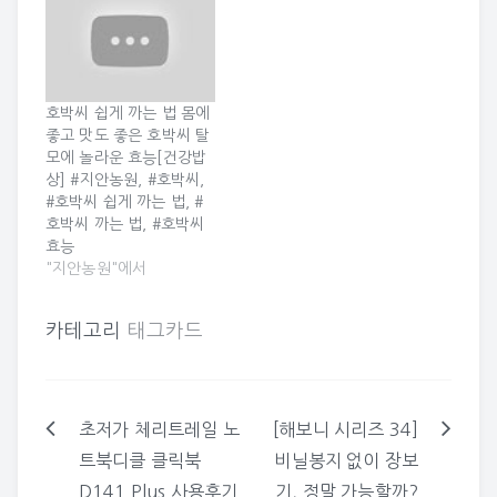
들어있다 2. 각종 영양소
좋은..호박씨 먹는법? - 푸
가 풍부하다 3. 몇 가지 암
드코트 호박씨 효능, 이뇨
위험을 줄인다 4. 전립선
작용에 좋은..호박씨 먹는
과 방광 건강을 좋게 한다
법? - 푸드코트 호박씨 효
5. 심장 건강을 향상시킨
능, 이뇨작용에 좋은..호박
호박씨 쉽게 까는 법 몸에
다 6. 혈당을 낮춘다 7. 잠
씨 먹는법? 원문보기 호박
좋고 맛도 좋은 호박씨 탈
을 잘…
씨, 효능, 이뇨작용, 푸드
모에 놀라운 효능[건강밥
코트, 건강정보, 먹는법
상] #지안농원, #호박씨,
2018/12/29 21:35 총…
#호박씨 쉽게 까는 법, #
호박씨 까는 법, #호박씨
효능
"지안농원"에서
카테고리
태그카드
초저가 체리트레일 노
[해보니 시리즈 34]
글
트북디클 클릭북
비닐봉지 없이 장보
탐
D141 Plus 사용후기
기, 정말 가능할까?