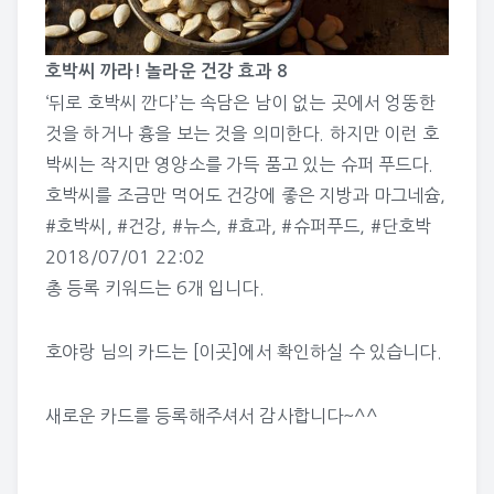
호박씨 까라! 놀라운 건강 효과 8
‘뒤로 호박씨 깐다’는 속담은 남이 없는 곳에서 엉뚱한
것을 하거나 흉을 보는 것을 의미한다. 하지만 이런 호
박씨는 작지만 영양소를 가득 품고 있는 슈퍼 푸드다.
호박씨를 조금만 먹어도 건강에 좋은 지방과 마그네슘,
#호박씨
,
#건강
,
#뉴스
,
#효과
,
#슈퍼푸드
,
#단호박
2018/07/01 22:02
총 등록 키워드는 6개 입니다.
호야랑 님의 카드는
[이곳]
에서 확인하실 수 있습니다.
새로운 카드를 등록해주셔서 감사합니다~^^