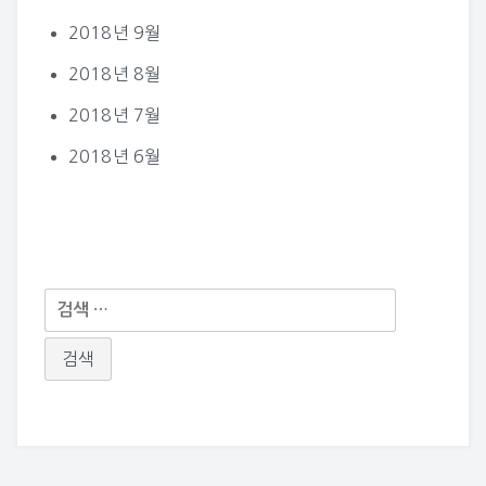
2018년 9월
2018년 8월
2018년 7월
2018년 6월
다
음
검
색: