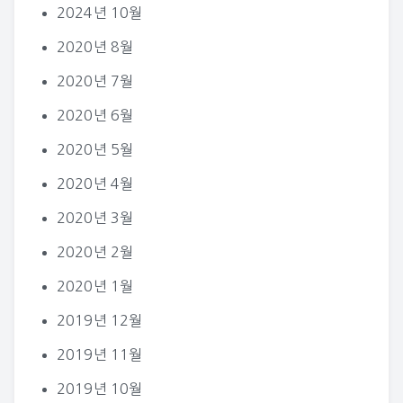
2024년 10월
2020년 8월
2020년 7월
2020년 6월
2020년 5월
2020년 4월
2020년 3월
2020년 2월
2020년 1월
2019년 12월
2019년 11월
2019년 10월