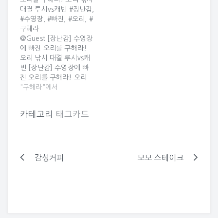
요!! 수영하기 위해서는
어요!!! 원문보기 13화,
대결 루시vs캐빈 #장난감,
오리를 다 건져야 한다고
마인크래프트, 피그시티,
#수영장, #빠진, #오리, #
하는데 과연 루시와 캐빈
스킨도, 지어, 시즌4, 오
구해라
은 오리를 다 건지고 수영
늘, 루시, 돼지저금통, 플
@Guest [장난감] 수영장
할 수 있을까요? 영상을
레이 2019/02/04 06:22
에 빠진 오리를 구해라!
통해 확인해주세요 --…
Uploaded By @Guest
오리 낚시 대결 루시vs캐
빈 [장난감] 수영장에 빠
진 오리를 구해라! 오리
낚시 대결 루시vs캐빈 수
"구해라"에서
영장에 놀러 온 루시와 캐
빈 그런데 수영장에 오리
카테고리
태그카드
가 둥둥 떠다니고 있어
요!! 수영하기 위해서는
오리를 다 건져야 한다고
하는데 과연 루시와 캐빈
은 오리를 다 건지고 수영
감성커피
모모 스테이크
글
할 수 있을까요? 영상을
통해 확인해주세요 --…
탐
색