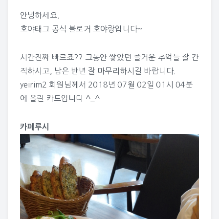
안녕하세요.
호야태그 공식 블로거 호야랑입니다~
시간진짜 빠르죠?? 그동안 쌓았던 즐거운 추억들 잘 간
직하시고, 남은 반년 잘 마무리하시길 바랍니다.
yeirim2
회원님께서 2018년 07월 02일 01시 04분
에 올린 카드입니다 ^_^
카페루시