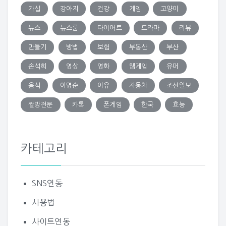
가십
강아지
건강
게임
고양이
뉴스
뉴스룸
다이어트
드라마
리뷰
만들기
방법
보험
부동산
부산
손석희
영상
영화
웹게임
유머
음식
이명순
이유
자동차
조선일보
짤방전문
카톡
폰게임
한국
효능
카테고리
SNS연동
사용법
사이트연동