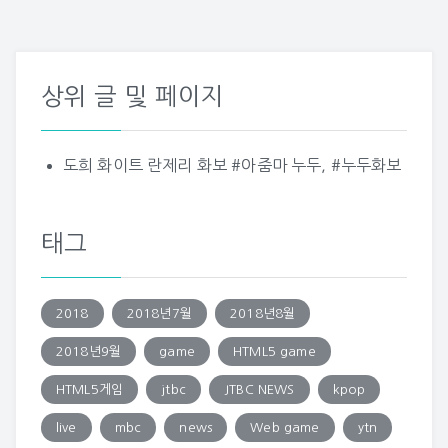
상위 글 및 페이지
도희 화이트 란제리 화보 #아줌마 누두, #누두화보
태그
2018
2018년7월
2018년8월
2018년9월
game
HTML5 game
HTML5게임
jtbc
JTBC NEWS
kpop
live
mbc
news
Web game
ytn