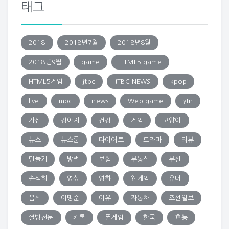
태그
2018
2018년7월
2018년8월
2018년9월
game
HTML5 game
HTML5게임
jtbc
JTBC NEWS
kpop
live
mbc
news
Web game
ytn
가십
강아지
건강
게임
고양이
뉴스
뉴스룸
다이어트
드라마
리뷰
만들기
방법
보험
부동산
부산
손석희
영상
영화
웹게임
유머
음식
이명순
이유
자동차
조선일보
짤방전문
카톡
폰게임
한국
효능