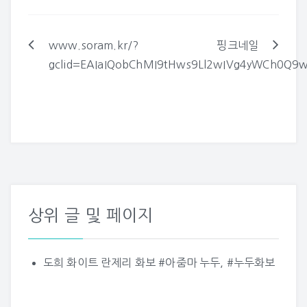
www.soram.kr/?
핑크네일
글
gclid=EAIaIQobChMI9tHws9Ll2wIVg4yWCh0Q
탐
색
상위 글 및 페이지
도희 화이트 란제리 화보 #아줌마 누두, #누두화보