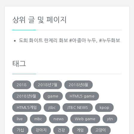
상위 글 및 페이지
도희 화이트 란제리 화보 #아줌마 누두, #누두화보
태그
2018
2018년7월
2018년8월
2018년9월
game
HTML5 game
HTML5게임
jtbc
JTBC NEWS
kpop
live
mbc
news
Web game
ytn
가십
강아지
건강
게임
고양이