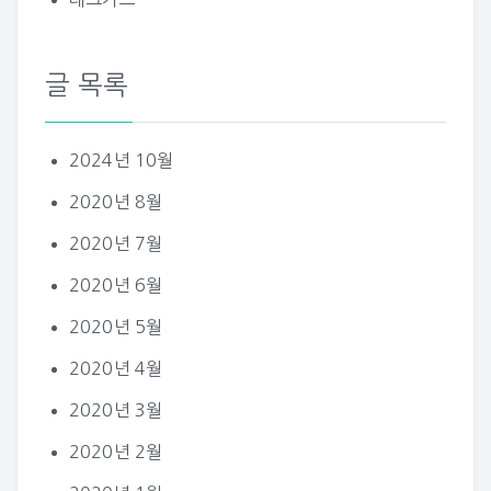
글 목록
2024년 10월
2020년 8월
2020년 7월
2020년 6월
2020년 5월
2020년 4월
2020년 3월
2020년 2월