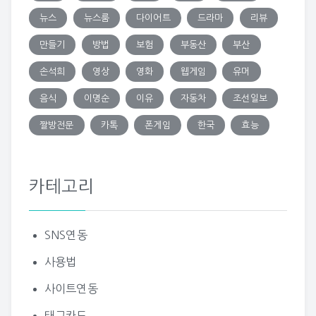
뉴스
뉴스룸
다이어트
드라마
리뷰
만들기
방법
보험
부동산
부산
손석희
영상
영화
웹게임
유머
음식
이명순
이유
자동차
조선일보
짤방전문
카톡
폰게임
한국
효능
카테고리
SNS연동
사용법
사이트연동
태그카드