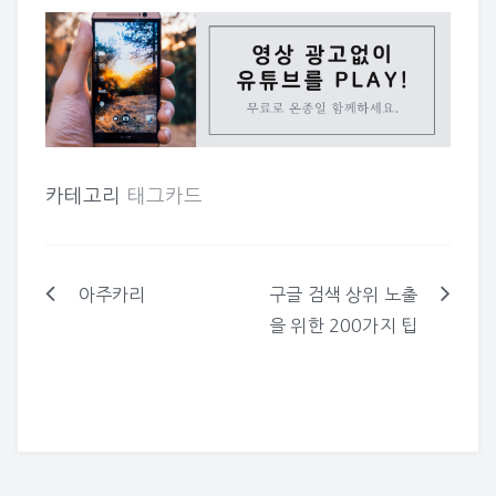
카테고리
태그카드
아주카리
구글 검색 상위 노출
글
을 위한 200가지 팁
탐
색