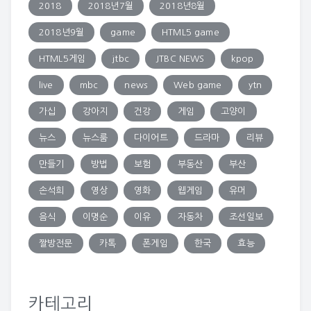
2018
2018년7월
2018년8월
2018년9월
game
HTML5 game
HTML5게임
jtbc
JTBC NEWS
kpop
live
mbc
news
Web game
ytn
가십
강아지
건강
게임
고양이
뉴스
뉴스룸
다이어트
드라마
리뷰
만들기
방법
보험
부동산
부산
손석희
영상
영화
웹게임
유머
음식
이명순
이유
자동차
조선일보
짤방전문
카톡
폰게임
한국
효능
카테고리