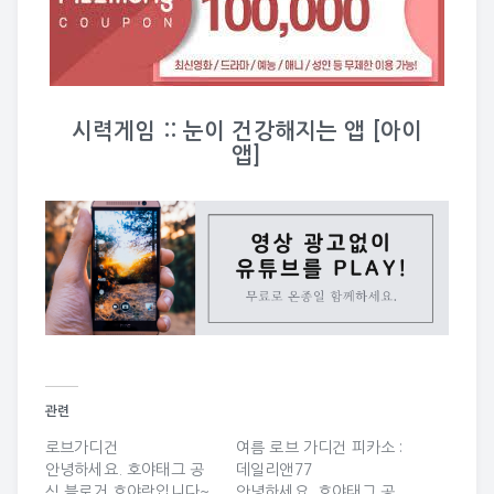
시력게임 :: 눈이 건강해지는 앱 [아이
앱]
관련
로브가디건
여름 로브 가디건 피카소 :
안녕하세요. 호야태그 공
데일리앤77
식 블로거 호야랑입니다~
안녕하세요. 호야태그 공