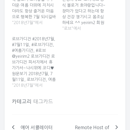
더운 여름 더위에 지치시
식 블로거 호야랑입니다~
더라도 항상 즐거운 마음
장마가 있다고 하는데 항
으로 행복한 7월 되시길바
상 건강 챙기시고 몸조심
랍니다^^ yeirim2 회원
"2018년7월"에서
하세요 ^^ yeirim2 회원
님께서 2018년 07월 11
님께서 2018년 07월 01
"로브"에서
일 21시 47분에 올린 카
일 16시 53분에 올린 카
로브가디건 #2018년7월,
드입니다 ^_^ 로브가디
드입니다 ^_^ 여름 로브
#7월11일, #로브가디건,
건 로브가디건 피서지에
가디건 피카소 : 데일리앤
#여름가디건, #로브
서 휴가가서~나시위에 코
77 여름 로브 가디건 피카
@yeirim2 로브가디건 로
디♥ #2018년7월, #7월
소 : 데일리앤77 세련된
브가디건 피서지에서 휴
11일, #로브가디건, #여
패턴에 얇고 가벼운 레이
가가서~나시위에 코디♥
름가디건, #로브
스 소재로 여름철 활용도
원문보기 2018년7월, 7
2018/07/11 21:47 총
높은 로브 가디건 #여름가
월11일, 로브가디건, 여름
등록 키워드는 5개, 0건의
디건, #비치가디건, #로브
가디건, 로브
"2018년7월"에서
토론이 있습니다. 2장의
가디건, #로브…
2019/04/06 09:21
사진을 모두 보려면 이미
Uploaded By @yeirim2
지를 클릭하세요~…
카테고리
태그카드
에어 서큘레이터
Remote Host of
글