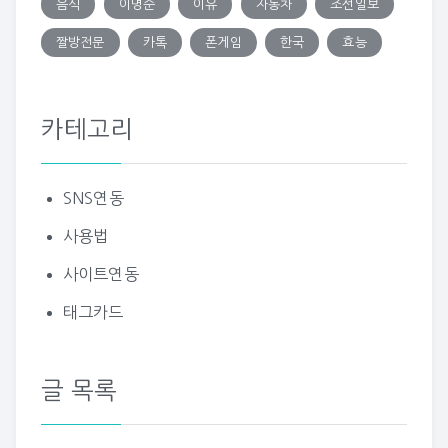
음식
이명순
이유
자동차
조선일보
짤방전문
카톡
폰게임
한국
효능
카테고리
SNS연동
사용법
사이트연동
태그카드
글 목록