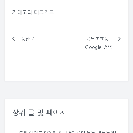
올린 카드입니다 ^_^ 백
특히 추어탕의 첨가재료
슷하다고 하여 붙여진 명
년초효능 7가지 그리고 부
로…
칭이라고…
카테고리
태그카드
작용 알아볼게요 백년초
효능 7가지 그리고 부작용
알아볼게요 줄기 모양이
손바닥모양처럼 넓적한
형상을 하고 있어서 손바
등산로
육무초효능 –
글
닥선인장이라고 불리는
Google 검색
백년초는 중남미가 원산
탐
지로 국내에서는 물빠짐
이 좋은 제주도에서 자생
색
하고 있다고 하는데요. 열
매를…
상위 글 및 페이지