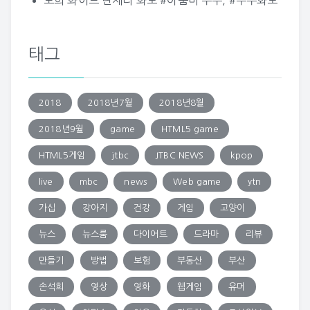
도희 화이트 란제리 화보 #아줌마 누두, #누두화보
태그
2018
2018년7월
2018년8월
2018년9월
game
HTML5 game
HTML5게임
jtbc
JTBC NEWS
kpop
live
mbc
news
Web game
ytn
가십
강아지
건강
게임
고양이
뉴스
뉴스룸
다이어트
드라마
리뷰
만들기
방법
보험
부동산
부산
손석희
영상
영화
웹게임
유머