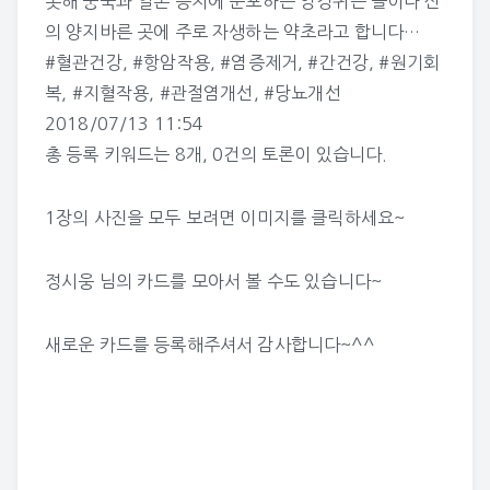
롯해 중국과 일본 등지에 분포하는 엉겅퀴는 들이나 산
의 양지바른 곳에 주로 자생하는 약초라고 합니다…
#혈관건강
,
#항암작용
,
#염증제거
,
#간건강
,
#원기회
복
,
#지혈작용
,
#관절염개선
,
#당뇨개선
2018/07/13 11:54
총 등록 키워드는 8개, 0건의 토론이 있습니다.
1장의 사진을 모두 보려면 이미지를 클릭하세요~
정시웅 님의 카드
를 모아서 볼 수도 있습니다~
새로운 카드를 등록해주셔서 감사합니다~^^