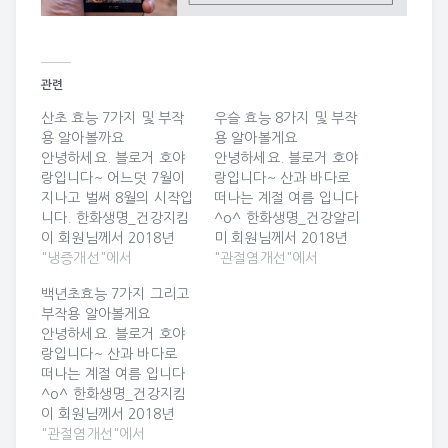
관련
산초 효능 7가지 및 부작
우슬 효능 8가지 및 부작
용 알아볼까요
용 알아볼게요
안녕하세요. 블로거 호야
안녕하세요. 블로거 호야
랑입니다~ 어느덧 7월이
랑입니다~ 산과 바다로
지나고 벌써 8월의 시작입
떠나는 계절 여름 입니다
니다. 한화생명_건강지킴
^o^ 한화생명_건강알리
이 회원님께서 2018년
미 회원님께서 2018년
08월 23일 18시 44분에
"냉증개선"에서
08월 02일 20시 12분에
"관절염개선"에서
올린 카드입니다 ^_^ 산
올린 카드입니다 ^_^ 우
백년초효능 7가지 그리고
초 효능 7가지 및 부작용
슬 효능 8가지 및 부작용
부작용 알아볼게요
알아볼까요 산초 효능 7가
알아볼게요 우슬 효능 8가
안녕하세요. 블로거 호야
지 및 부작용 알아볼까요
지 및 부작용 알아볼게요
랑입니다~ 산과 바다로
산초는 운향과에 속하는
우슬은 비름과에 속하는
떠나는 계절 여름 입니다
초피나무의 열매껍질을
여러해살이 초본식물인
^o^ 한화생명_건강지킴
말린 것을 말합니다. 강한
쇠무릎의 뿌리를 말하는
이 회원님께서 2018년
향이 특징인 산초는 주로
데요. 쇠무릎은 식물 줄기
08월 24일 12시 14분에
"관절염개선"에서
향신료로 많이 이용되며
의 마디가 소의 무릎과 비