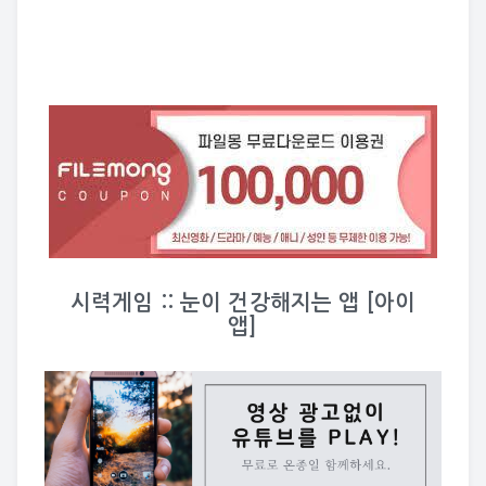
시력게임 :: 눈이 건강해지는 앱 [아이
앱]