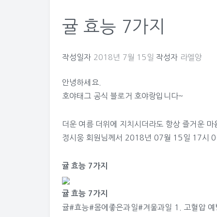
귤 효능 7가지
작성일자
2018년 7월 15일
작성자
라엘양
안녕하세요.
호야태그 공식 블로거 호야랑입니다~
더운 여름 더위에 지치시더라도 항상 즐거운 마
정시웅
회원님께서 2018년 07월 15일 17시 
귤 효능 7가지
귤 효능 7가지
귤#효능#몸에좋은과일#겨울과일 1. 고혈압 예