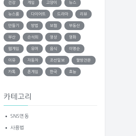
건강
게임
고양이
뉴스
뉴스룸
다이어트
드라마
리뷰
만들기
방법
보험
부동산
부산
손석희
영상
영화
웹게임
유머
음식
이명순
이유
자동차
조선일보
짤방전문
카톡
폰게임
한국
효능
카테고리
SNS연동
사용법