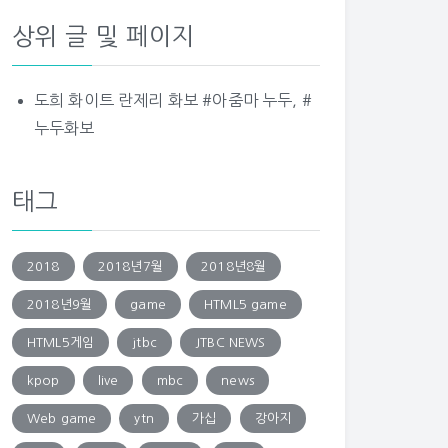
상위 글 및 페이지
도희 화이트 란제리 화보 #아줌마 누두, #
누두화보
태그
2018
2018년7월
2018년8월
2018년9월
game
HTML5 game
HTML5게임
jtbc
JTBC NEWS
kpop
live
mbc
news
Web game
ytn
가십
강아지