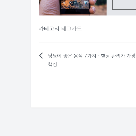
카테고리
태그카드
당뇨에 좋은 음식 7가지…혈당 관리가 가장
글
핵심
탐
색