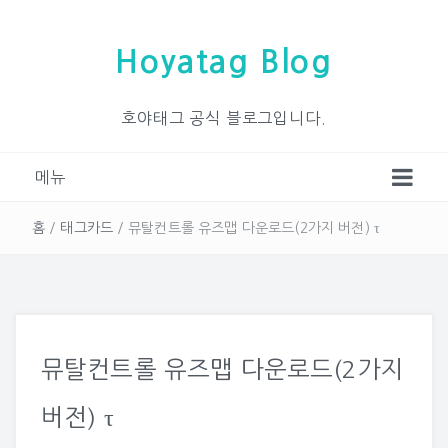
Hoyatag Blog
호야태그 공식 블로그입니다.
메뉴
홈
/
태그카드
/
뮤탈컨트롤 유즈맵 다운로드(2가지 버전) τ
뮤탈컨트롤 유즈맵 다운로드(2가지
버전) τ