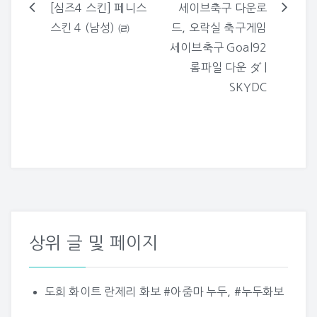
[심즈4 스킨] 페니스
세이브축구 다운로
글
스킨 4 (남성) ㈃
드, 오락실 축구게임
탐
세이브축구 Goal92
색
롬파일 다운 ダ |
SKYDC
상위 글 및 페이지
도희 화이트 란제리 화보 #아줌마 누두, #누두화보