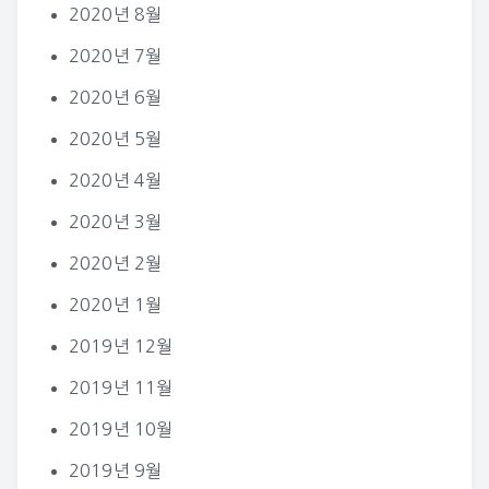
2020년 8월
2020년 7월
2020년 6월
2020년 5월
2020년 4월
2020년 3월
2020년 2월
2020년 1월
2019년 12월
2019년 11월
2019년 10월
2019년 9월