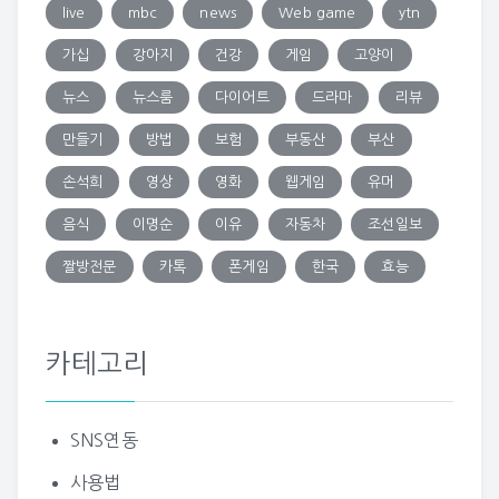
live
mbc
news
Web game
ytn
가십
강아지
건강
게임
고양이
뉴스
뉴스룸
다이어트
드라마
리뷰
만들기
방법
보험
부동산
부산
손석희
영상
영화
웹게임
유머
음식
이명순
이유
자동차
조선일보
짤방전문
카톡
폰게임
한국
효능
카테고리
SNS연동
사용법