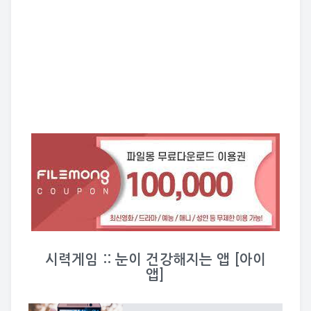
시력게임 :: 눈이 건강해지는 앱 [아이
앱]