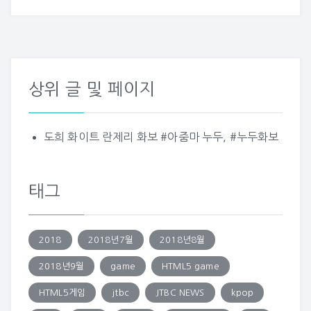
상위 글 및 페이지
도희 화이트 란제리 화보 #아줌마 누두, #누두화보
태그
2018
2018년7월
2018년8월
2018년9월
game
HTML5 game
HTML5게임
jtbc
JTBC NEWS
kpop