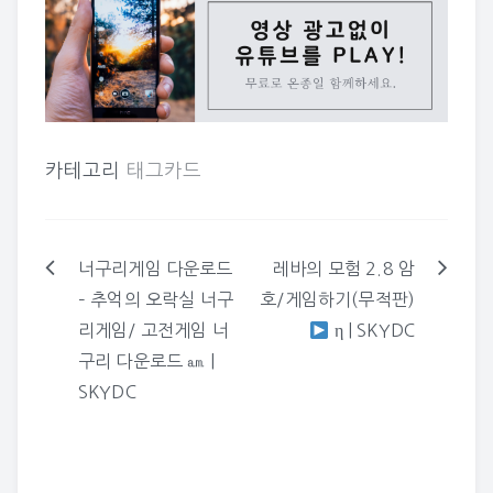
카테고리
태그카드
너구리게임 다운로드
레바의 모험 2.8 암
글
– 추억의 오락실 너구
호/게임하기(무적판)
탐
리게임/ 고전게임 너
η | SKYDC
색
구리 다운로드 ㏂ |
SKYDC