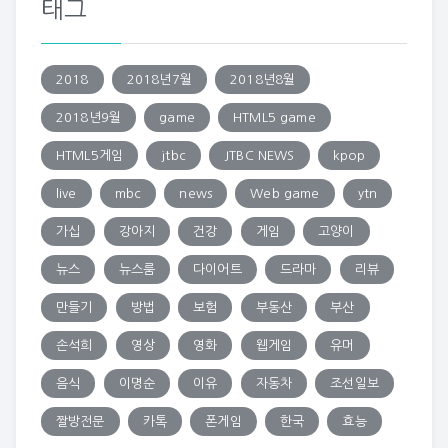
태그
2018
2018년7월
2018년8월
2018년9월
game
HTML5 game
HTML5게임
jtbc
JTBC NEWS
kpop
live
mbc
news
Web game
ytn
가십
강아지
건강
게임
고양이
뉴스
뉴스룸
다이어트
드라마
리뷰
만들기
방법
보험
부동산
부산
손석희
영상
영화
웹게임
유머
음식
이명순
이유
자동차
조선일보
짤방전문
카톡
폰게임
한국
효능