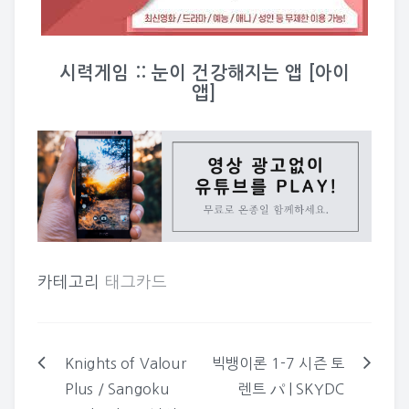
시력게임 :: 눈이 건강해지는 앱 [아이
앱]
카테고리
태그카드
Knights of Valour
빅뱅이론 1-7 시즌 토
글
Plus / Sangoku
렌트 パ | SKYDC
탐