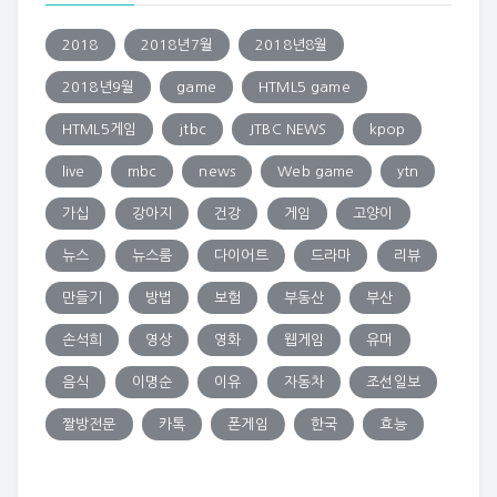
2018
2018년7월
2018년8월
2018년9월
game
HTML5 game
HTML5게임
jtbc
JTBC NEWS
kpop
live
mbc
news
Web game
ytn
가십
강아지
건강
게임
고양이
뉴스
뉴스룸
다이어트
드라마
리뷰
만들기
방법
보험
부동산
부산
손석희
영상
영화
웹게임
유머
음식
이명순
이유
자동차
조선일보
짤방전문
카톡
폰게임
한국
효능