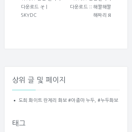
탐
다운로드 そ |
다운로드 :: 해짤해짤
색
SKYDC
해짜리 Я
상위 글 및 페이지
도희 화이트 란제리 화보 #아줌마 누두, #누두화보
태그