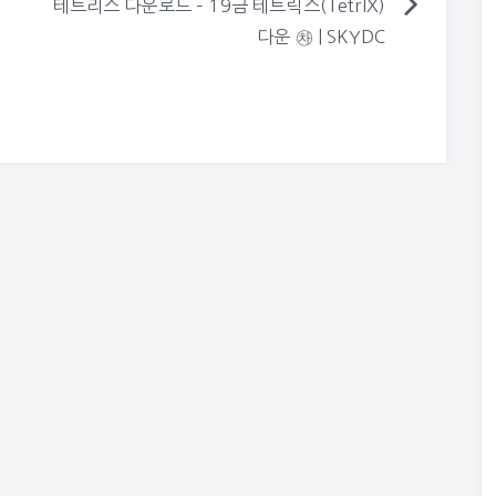
행
테트리스 다운로드 – 19금 테트릭스(TetrlX)
다운 ㉷ | SKYDC