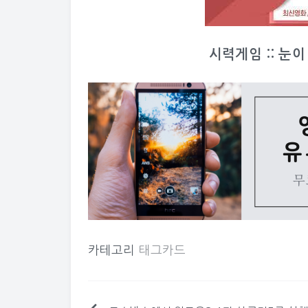
시력게임 :: 눈
카테고리
태그카드