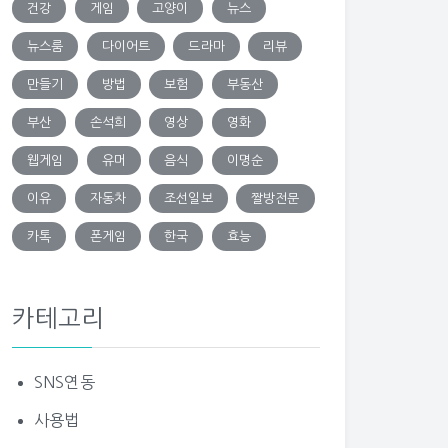
건강
게임
고양이
뉴스
뉴스룸
다이어트
드라마
리뷰
만들기
방법
보험
부동산
부산
손석희
영상
영화
웹게임
유머
음식
이명순
이유
자동차
조선일보
짤방전문
카톡
폰게임
한국
효능
카테고리
SNS연동
사용법