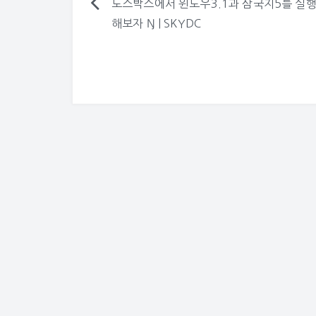
도스박스에서 윈도우3.1과 삼국지5를 실
글
해보자 Ŋ | SKYDC
탐
색