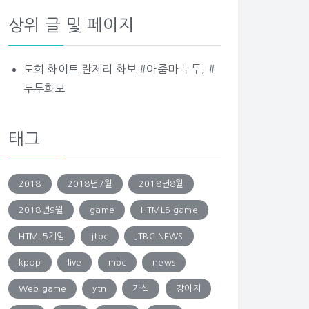
상위 글 및 페이지
도희 화이트 란제리 화보 #아줌마 누두, #
누두화보
태그
2018
2018년7월
2018년8월
2018년9월
game
HTML5 game
HTML5게임
jtbc
JTBC NEWS
kpop
live
mbc
news
Web game
ytn
가십
강아지