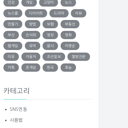
건강
게임
고양이
뉴스
뉴스룸
다이어트
드라마
리뷰
만들기
방법
보험
부동산
부산
손석희
영상
영화
웹게임
유머
음식
이명순
이유
자동차
조선일보
짤방전문
카톡
폰게임
한국
효능
카테고리
SNS연동
사용법