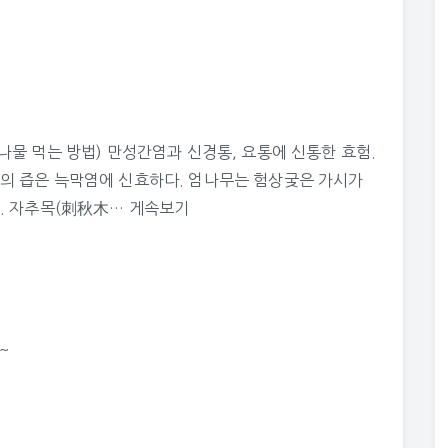
물 먹는 방법) 만성간염과 신경통, 요통에 신통한 효험.
의 즙은 늑막염에 신효하다. 엄나무는 험상궂은 가시가
). 자추목(刺秋木…
게속보기
~