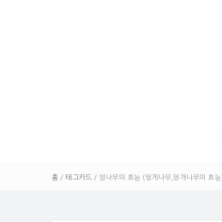
홈
/
태그카드
/
엄나무의 효능 (엉게나무,엉개나무의 효능