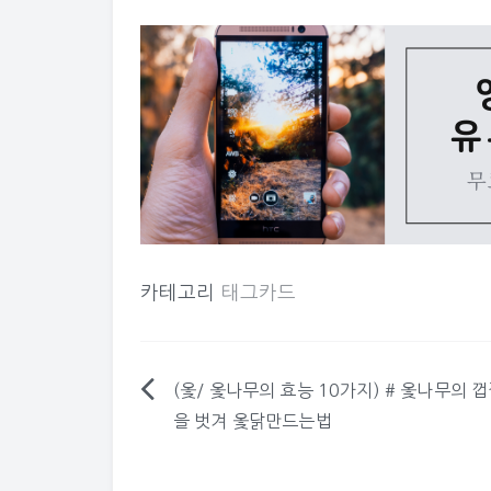
카테고리
태그카드
(옻/ 옻나무의 효능 10가지) # 옻나무의 
글
을 벗겨 옻닭만드는법
탐