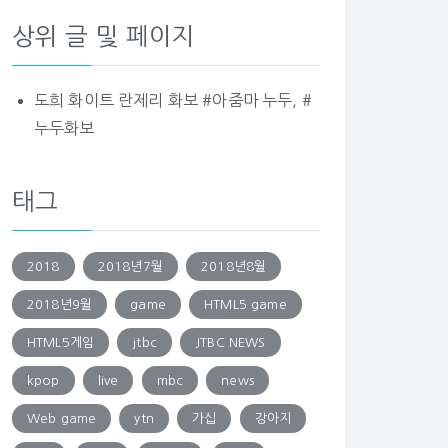
상위 글 및 페이지
도희 화이트 란제리 화보 #아줌마 누두, #
누두화보
태그
2018
2018년7월
2018년8월
2018년9월
game
HTML5 game
HTML5게임
jtbc
JTBC NEWS
kpop
live
mbc
news
Web game
ytn
가십
강아지