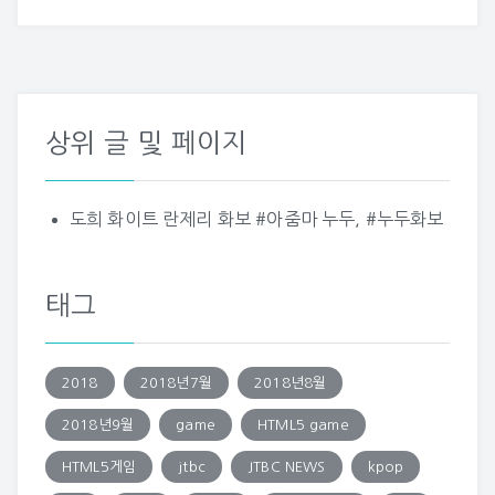
상위 글 및 페이지
도희 화이트 란제리 화보 #아줌마 누두, #누두화보
태그
2018
2018년7월
2018년8월
2018년9월
game
HTML5 game
HTML5게임
jtbc
JTBC NEWS
kpop