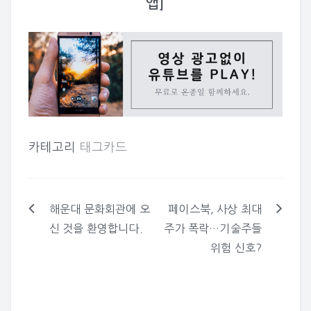
앱]
카테고리
태그카드
해운대 문화회관에 오
페이스북, 사상 최대
글
신 것을 환영합니다.
주가 폭락…기술주들
탐
위험 신호?
색