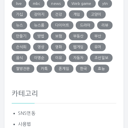
live
mbc
news
Web game
ytn
가십
강아지
건강
게임
고양이
뉴스
뉴스룸
다이어트
드라마
리뷰
만들기
방법
보험
부동산
부산
손석희
영상
영화
웹게임
유머
음식
이명순
이유
자동차
조선일보
짤방전문
카톡
폰게임
한국
효능
카테고리
SNS연동
사용법