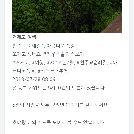
거제도 여행
천주교 순례길쪽 아름다운 풍경
또가고 싶네요 걷기좋은길
게속보기
#거제도
,
#여행
,
#2018년7월
,
#천주교순례길
,
#아
름다운풍경
,
#산책코스추천
2018/07/28 08:09
총 등록 키워드는 6개, 0건의 토론이 있습니다.
5장의 사진을 모두 보려면 이미지를 클릭하세요~
호야랑 님의 카드
를 모아서 볼 수도 있습니다~