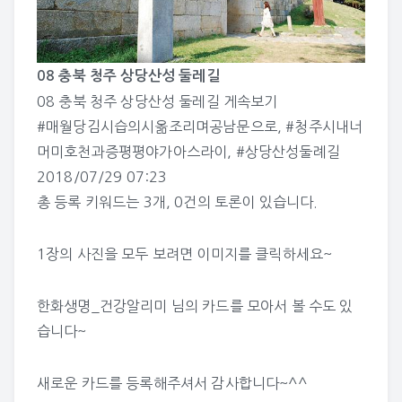
08 충북 청주 상당산성 둘레길
08 충북 청주 상당산성 둘레길
게속보기
#매월당김시습의시옮조리며공남문으로
,
#청주시내너
머미호천과증평평야가아스라이
,
#상당산성둘례길
2018/07/29 07:23
총 등록 키워드는 3개, 0건의 토론이 있습니다.
1장의 사진을 모두 보려면 이미지를 클릭하세요~
한화생명_건강알리미 님의 카드
를 모아서 볼 수도 있
습니다~
새로운 카드를 등록해주셔서 감사합니다~^^