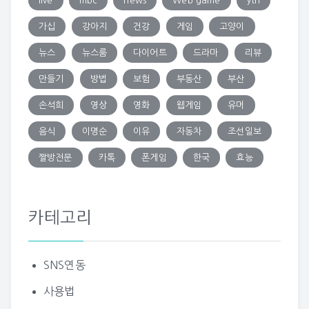
live
mbc
news
Web game
ytn
가십
강아지
건강
게임
고양이
뉴스
뉴스룸
다이어트
드라마
리뷰
만들기
방법
보험
부동산
부산
손석희
영상
영화
웹게임
유머
음식
이명순
이유
자동차
조선일보
짤방전문
카톡
폰게임
한국
효능
카테고리
SNS연동
사용법