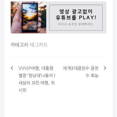
카테고리
태그카드
VVVIP여행, 대통령
세계3대광천수 광천
글
별장 ‘청남대’나들이 |
수 효능
탐
세상의 모든 여행, 위
색
시빈