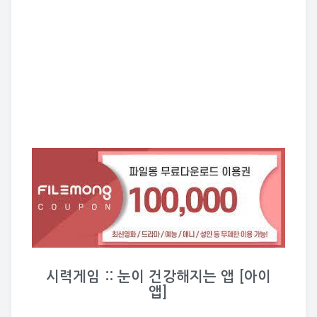
시력게임 :: 눈이 건강해지는 앱 [아이
앱]