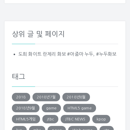
상위 글 및 페이지
도희 화이트 란제리 화보 #아줌마 누두, #누두화보
태그
2018
2018년7월
2018년8월
2018년9월
game
HTML5 game
HTML5게임
jtbc
JTBC NEWS
kpop