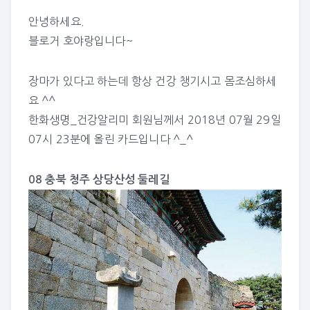
안녕하세요.
블로거 호야랑입니다~
장마가 있다고 하는데 항상 건강 챙기시고 몸조심하세
요 ^^
한화생명_건강알리미
회원님께서 2018년 07월 29일
07시 23분에 올린 카드입니다 ^_^
08 충북 청주 상당산성 둘레길