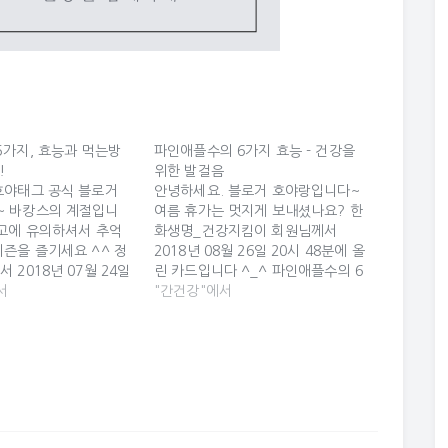
5가지, 효능과 먹는방
파인애플수의 6가지 효능 - 건강을
!
위한 발걸음
호야태그 공식 블로거
안녕하세요. 블로거 호야랑입니다~
~ 바캉스의 계절입니
여름 휴가는 멋지게 보내셨나요? 한
사고에 유의하셔서 추억
화생명_건강지킴이 회원님께서
시즌을 즐기세요 ^^ 정
2018년 08월 26일 20시 48분에 올
 2018년 07월 24일
린 카드입니다 ^_^ 파인애플수의 6
 올린 카드입니다 ^_^
서
가지 효능 - 건강을 위한 발걸음 파인
"간건강"에서
5가지, 효능과 먹는방
애플수의 6가지 효능 - 건강을 위한
! 알로에효능 15가지,
발걸음 파인애플은 주방에서의 다양
법 5가지 요약! 알로에
한 용도 및 영양가 덕분에 수세기동
 효능과 먹는방법 5가지
안 인정 받아온 열대 과일이다. 파인
 피부묘기증, 알레르기
애플은 이뇨 작용을 하며, 소화를 개
부터 먹어오...…
선하고, 소염…