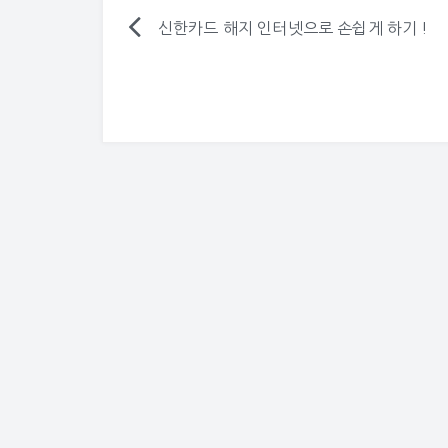
쫀듯쫀듯한 식감이 일품인…
신한카드 해지 인터넷으로 손쉽게 하기 !
글
탐
색