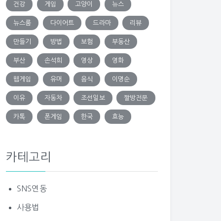
건강
게임
고양이
뉴스
뉴스룸
다이어트
드라마
리뷰
만들기
방법
보험
부동산
부산
손석희
영상
영화
웹게임
유머
음식
이명순
이유
자동차
조선일보
짤방전문
카톡
폰게임
한국
효능
카테고리
SNS연동
사용법