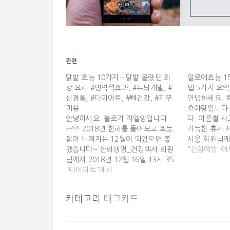
관련
닭발 효능 10가지…닭발 몰랐던 최
알로에효능 1
강 요리 #면역력효과, #두뇌개발, #
법 5가지 요약
신경통, #다이어트, #뼈건강, #피부
안녕하세요. 
미용
호야랑입니다
안녕하세요. 블로거 라엘양입니다
다. 여름철 
~^^ 2018년 한해를 돌아보고 흐뭇
가득한 휴가 
함이 느껴지는 12월이 되었으면 좋
시웅 회원님께서
겠습니다~ 한화생명_건강백서 회원
06시 17분에
"간암예방"에
님께서 2018년 12월 16일 13시 35
알로에효능 1
분에 올린 카드입니다 ^_^ 닭발 효
"다이어트"에서
법 5가지 요약
능 10가지…닭발 몰랐던 최강 요리
효능과 먹는방
닭발 효능 10가지…닭발 몰랐던 최
효능 15가지,
카테고리
태그카드
강 요리 한때 포장마차에서 막걸리를
요약! 닭살과
시켜놓고 닭발을 맛있게 먹던 기억이
때문에 오래전 
납니다. 흔히 술 안주로 생각이 나는