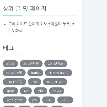
상위 글 및 페이지
도희 화이트 란제리 화보 #아줌마 누두, #
누두화보
태그
2018
2018년7월
2018년8월
2018년9월
game
HTML5 game
HTML5게임
jtbc
JTBC NEWS
kpop
live
mbc
news
Web game
ytn
가십
강아지