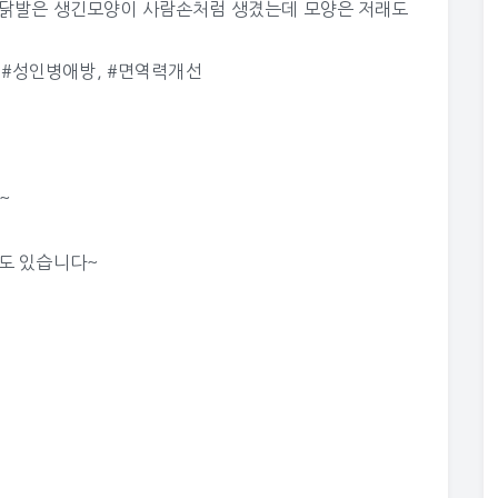
 닭발은 생긴모양이 사람손처럼 생겼는데 모양은 저래도
,
#성인병애방
,
#면역력개선
~
수도 있습니다~