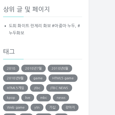
상위 글 및 페이지
도희 화이트 란제리 화보 #아줌마 누두, #
누두화보
태그
2018
2018년7월
2018년8월
2018년9월
game
HTML5 game
HTML5게임
jtbc
JTBC NEWS
kpop
live
mbc
news
Web game
ytn
가십
강아지