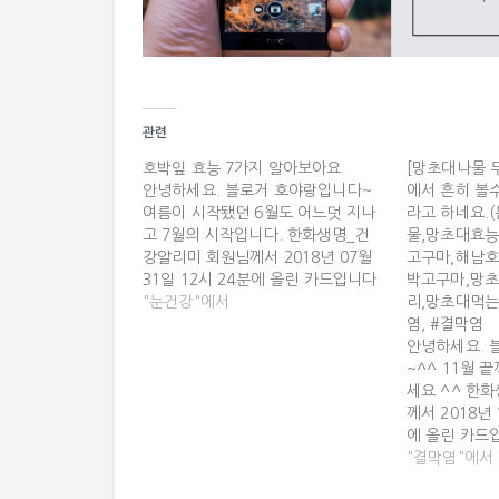
관련
호박잎 효능 7가지 알아보아요
[망초대나물 
안녕하세요. 블로거 호야랑입니다~
에서 흔히 볼
여름이 시작됐던 6월도 어느덧 지나
라고 하네요.
고 7월의 시작입니다. 한화생명_건
물,망초대효능
강알리미 회원님께서 2018년 07월
고구마,해남
31일 12시 24분에 올린 카드입니다
박고구마,망
^_^ 호박잎 효능 7가지 알아보아요
"눈건강"에서
리,망초대먹는
호박잎 효능 7가지 알아보아요 호박
염, #결막염
잎은 박과에 속하는 덩굴성 한해살이
안녕하세요. 
풀인 호박의 어린잎을 말합니다. 털
~^^ 11월 
이 많고 잎이 넓은 것이 특징인 호박
세요 ^^ 한
잎은 7월에서 10월까지가 제철시기
께서 2018년 
여서 무더운 여름철 맛있게 즐길…
에 올린 카드입
물 무침 만드
"결막염"에서
볼수 있는 들