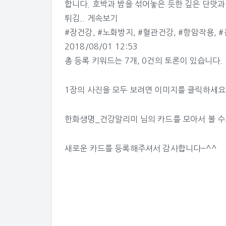
합니다. 호박과 밤을 섞어놓은 듯한 깊은 단맛
튀김..
게속보기
#장건강
,
#노화방지
,
#혈관건강
,
#항암작용
,
#
2018/08/01 12:53
총 등록 키워드는 7개, 0건의 토론이 있습니다.
1장의 사진을 모두 보려면 이미지를 클릭하세요
한화생명_건강알리미 님의 카드
를 모아서 볼 
새로운 카드를 등록해주셔서 감사합니다~^^