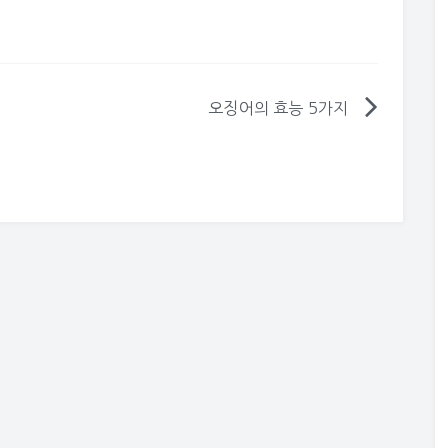
류,망초대나물,망초대효
능,해남달고구마,해남
정읍고창호박고구마,망
초대나물요리,망초대먹
나물 무침 만드는 방법]
 볼수 있는 들풀이 망
오징어의 효능 5가지
요.(봄나물종류,망초대
능,망초대의효능,해남
남호박고구마,정읍고창
망초대무침,망초대나물
는법, 망초대나물 무침
이웃에 사는 동생이 집
무쳐 먹으라고 준…