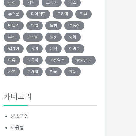
건강
게임
고양이
뉴스
뉴스룸
다이어트
드라마
리뷰
만들기
방법
보험
부동산
부산
손석희
영상
영화
웹게임
유머
음식
이명순
이유
자동차
조선일보
짤방전문
카톡
폰게임
한국
효능
카테고리
SNS연동
사용법