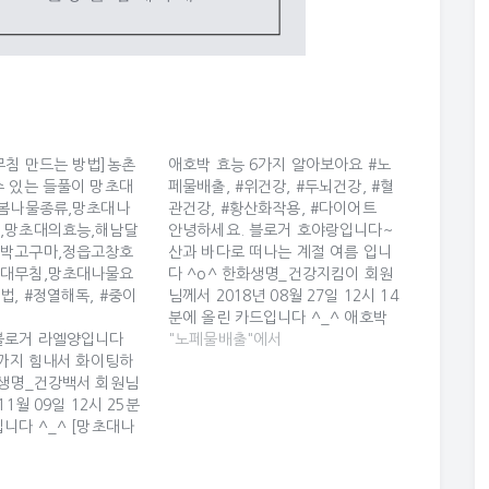
무침 만드는 방법]농촌
애호박 효능 6가지 알아보아요 #노
수 있는 들풀이 망초대
페물배출, #위건강, #두뇌건강, #혈
(봄나물종류,망초대나
관건강, #황산화작용, #다이어트
,망초대의효능,해남달
안녕하세요. 블로거 호야랑입니다~
호박고구마,정읍고창호
산과 바다로 떠나는 계절 여름 입니
초대무침,망초대나물요
다 ^o^ 한화생명_건강지킴이 회원
법, #정열해독, #중이
님께서 2018년 08월 27일 12시 14
분에 올린 카드입니다 ^_^ 애호박
블로거 라엘양입니다
효능 6가지 알아보아요 애호박 효능
"노페물배출"에서
끝까지 힘내서 화이팅하
6가지 알아보아요 애호박은 덜 자란
화생명_건강백서 회원님
어린 호박을 말하는데요. 가격도 저
11월 09일 12시 25분
렴하다는 장점과 함께 유연한 과육과
니다 ^_^ [망초대나
은은한 단맛으로 각종 찌개류와 전이
는 방법]농촌에서 흔히
나 무침, 국수의 고명 등의 요리재료
풀이 망초대라고 하네
로…