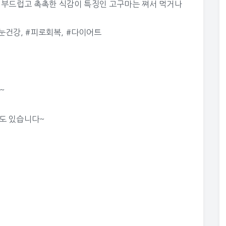
과 부드럽고 촉촉한 식감이 특징인 고구마는 쪄서 먹거나
눈건강
,
#피로회복
,
#다이어트
~
수도 있습니다~