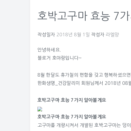
호박고구마 효능 7
작성일자
2018년 8월 1일
작성자
라엘양
안녕하세요.
블로거 호야랑입니다~
8월 한달도 휴가철의 편함을 갖고 행복하셨으면
한화생명_건강알리미
회원님께서 2018년 08월
호박고구마 효능 7가지 알아볼게요
호박고구마 효능 7가지 알아볼게요
고구마를 개량시켜서 개발된 호박고구마는 덩이