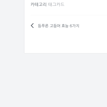
요.(봄나물종
카테고리
태그카드
능,망초대의효
호박고구마,
초대무침,망
는법, [망초대
농촌에서 흔히
등푸른 고등어 효능 6가지
글
초대라고 하네
나물,망초대효
탐
달고구마,해
호박고구마,
요리,망초대먹
색
만드는 방법 
에가서 한번 