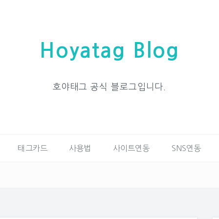
Hoyatag Blog
호야태그 공식 블로그입니다.
태그카드
사용법
사이트연동
SNS연동