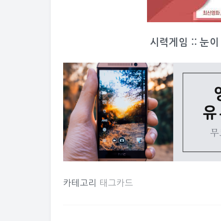
시력게임 :: 눈
카테고리
태그카드