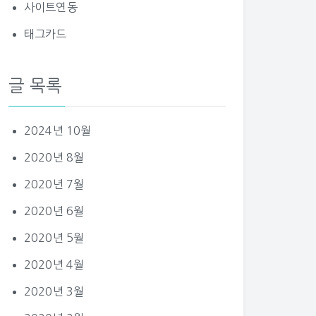
사이트연동
태그카드
글 목록
2024년 10월
2020년 8월
2020년 7월
2020년 6월
2020년 5월
2020년 4월
2020년 3월