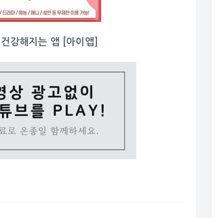
이 건강해지는 앱 [아이앱]