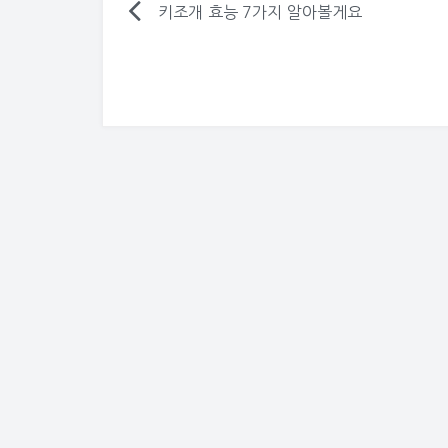
키조개 효능 7가지 알아볼게요
글
탐
색