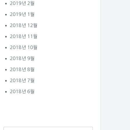
2019년 2월
2019년 1월
2018년 12월
2018년 11월
2018년 10월
2018년 9월
2018년 8월
2018년 7월
2018년 6월