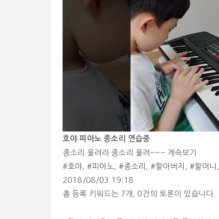
호야 피아노 종소리 연습중
종소리 울려라 종소리 울려~~~
게속보기
#호야
,
#피아노
,
#종소리
,
#할아버지
,
#할머니
2018/08/03 19:18
총 등록 키워드는 7개, 0건의 토론이 있습니다.