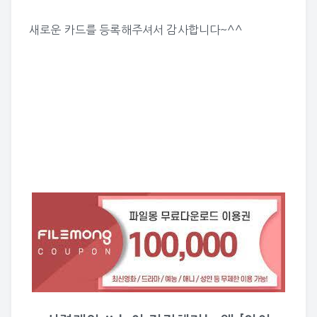
새로운 카드를 등록해주셔서 감사합니다~^^