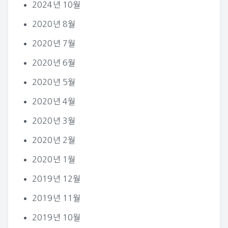
2024년 10월
2020년 8월
2020년 7월
2020년 6월
2020년 5월
2020년 4월
2020년 3월
2020년 2월
2020년 1월
2019년 12월
2019년 11월
2019년 10월