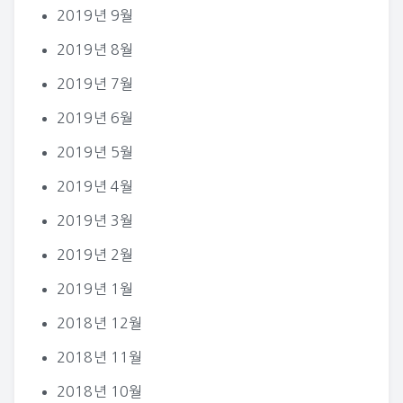
2019년 9월
2019년 8월
2019년 7월
2019년 6월
2019년 5월
2019년 4월
2019년 3월
2019년 2월
2019년 1월
2018년 12월
2018년 11월
2018년 10월