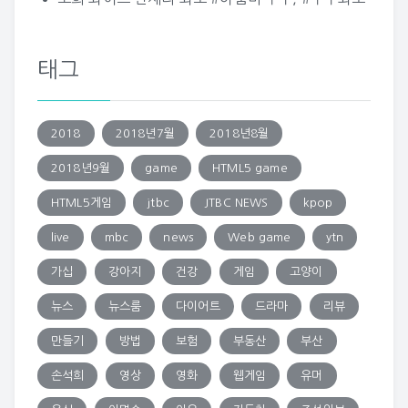
태그
2018
2018년7월
2018년8월
2018년9월
game
HTML5 game
HTML5게임
jtbc
JTBC NEWS
kpop
live
mbc
news
Web game
ytn
가십
강아지
건강
게임
고양이
뉴스
뉴스룸
다이어트
드라마
리뷰
만들기
방법
보험
부동산
부산
손석희
영상
영화
웹게임
유머