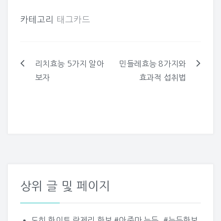
카테고리
태그카드
리치효능 5가지 알아
민들레효능 8가지와
글
보자
효과적 섭취법
탐
색
상위 글 및 페이지
도희 화이트 란제리 화보 #아줌마 누두, #누두화보