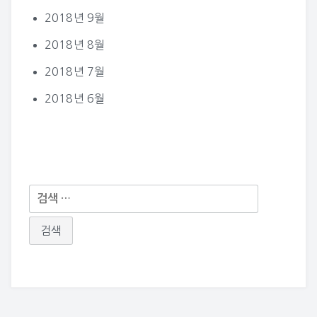
2018년 9월
2018년 8월
2018년 7월
2018년 6월
다
음
검
색: