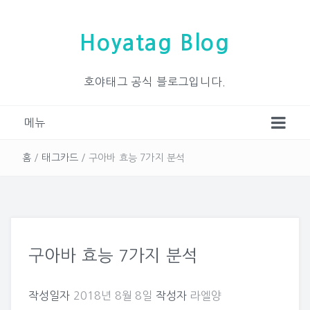
Hoyatag Blog
호야태그 공식 블로그입니다.
메뉴
홈
/
태그카드
/
구아바 효능 7가지 분석
구아바 효능 7가지 분석
작성일자
2018년 8월 8일
작성자
라엘양