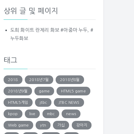
상위 글 및 페이지
도희 화이트 란제리 화보 #아줌마 누두, #
누두화보
태그
2018
2018년7월
2018년8월
2018년9월
game
HTML5 game
HTML5게임
jtbc
JTBC NEWS
kpop
live
mbc
news
Web game
ytn
가십
강아지