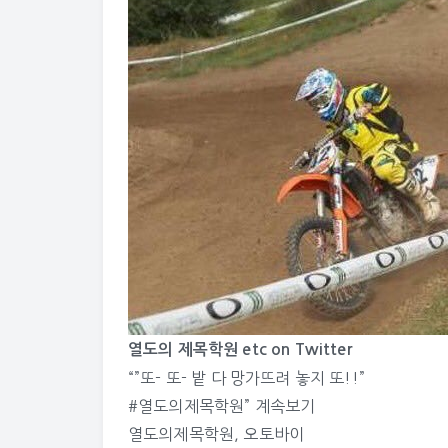
열도의 제목학원 etc on Twitter
“”또- 또- 밭 다 망가뜨려 놓지 또!!”
#열도의제목학원”
계속보기
열도의제목학원
,
오토바이