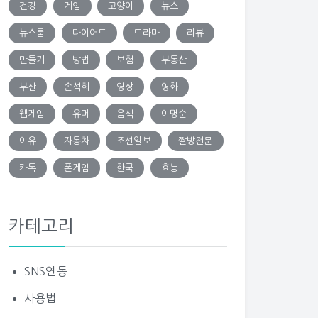
건강
게임
고양이
뉴스
뉴스룸
다이어트
드라마
리뷰
만들기
방법
보험
부동산
부산
손석희
영상
영화
웹게임
유머
음식
이명순
이유
자동차
조선일보
짤방전문
카톡
폰게임
한국
효능
카테고리
SNS연동
사용법