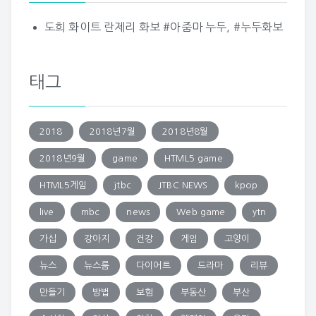
도희 화이트 란제리 화보 #아줌마 누두, #누두화보
태그
2018
2018년7월
2018년8월
2018년9월
game
HTML5 game
HTML5게임
jtbc
JTBC NEWS
kpop
live
mbc
news
Web game
ytn
가십
강아지
건강
게임
고양이
뉴스
뉴스룸
다이어트
드라마
리뷰
만들기
방법
보험
부동산
부산