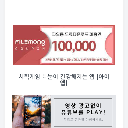
시력게임 :: 눈이 건강해지는 앱 [아이
앱]