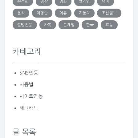
손석희
영상
영화
웹게임
유머
음식
이명순
이유
자동차
조선일보
짤방전문
카톡
폰게임
한국
효능
카테고리
SNS연동
사용법
사이트연동
태그카드
글 목록