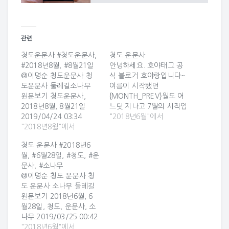
관련
청도운문사 #청도운문사,
청도 운문사
#2018년8월, #8월21일
안녕하세요. 호야태그 공
@이명순 청도운문사 청
식 블로거 호야랑입니다~
도운문사 둘레길소나무
여름이 시작됐던
원문보기 청도운문사,
{MONTH_PREV}월도 어
2018년8월, 8월21일
느덧 지나고 7월의 시작입
2019/04/24 03:34
니다. 워니맘 회원님께서
"2018년6월"에서
Uploaded By @이명순
"2018년8월"에서
2018년 07월 02일 11시
50분에 올린 카드입니다
청도 운문사 #2018년6
^_^ 청도 운문사 청도 운
월, #6월28일, #청도, #운
문사 소나무 둘레길
문사, #소나무
#2018년6월, #6월28일,
@이명순 청도 운문사 청
#청도, #운문사, #소나무,
도 운문사 소나무 둘레길
#둘레길 2018/07/02
원문보기 2018년6월, 6
11:50 총 등록 키워드는 6
월28일, 청도, 운문사, 소
개 입니다. 워니맘 님의 카
나무 2019/03/25 00:42
드는 [이곳]에서 확인하실
Uploaded By @이명순
"2018년6월"에서
수 있습니다. 새로운 카드