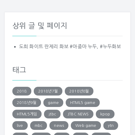
상위 글 및 페이지
도희 화이트 란제리 화보 #아줌마 누두, #누두화보
태그
2018
2018년7월
2018년8월
2018년9월
game
HTML5 game
HTML5게임
jtbc
JTBC NEWS
kpop
live
mbc
news
Web game
ytn