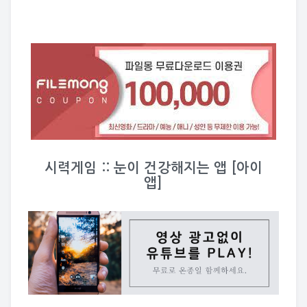
시력게임 :: 눈이 건강해지는 앱 [아이
앱]