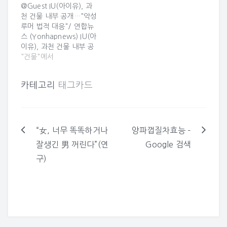
@Guest IU(아이유), 과
철거중 엉뚱한 방향으로
자 = 8일 오전 11시께 부
천 건물 내부 공개…"악성
넘어간 건물 덴마크에서
산 수영구 광안동의 한 상
루머 법적 대응"/ 연합뉴
건물 철거 중에…
가건물 철거현장에서 건
스 (Yonhapnews) IU(아
물 일부가 내려앉으면서
이유), 과천 건물 내부 공
외벽에 설치해…
개…"악성루머 법적 대
"건물"에서
응"/ 연합뉴스
(Yonhapnews) #아이유
카테고리
태그카드
#과천건물 #부동산_투기
(서울=연합뉴스) 가수 아
이유(본명 이지은·26)가
과천시에 매입한 부동산
이 급등했다는 소식에 투
“女, 너무 똑똑하거나
양파껍질차효능 –
글
기 의혹이 일자 "투기 목
잘생긴 男 꺼린다”(연
Google 검색
적이 아니다"고 반박하며
탐
건물 내부 사진을 공개했
구)
다. 소속사 카카오엠 측은
색
7일 저녁 입장 자료를 내
고…