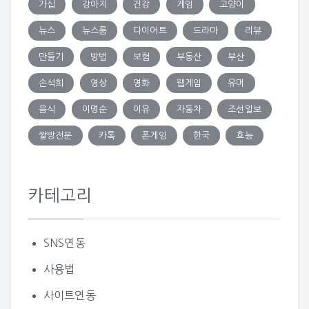
가십
강아지
건강
게임
고양이
뉴스
뉴스룸
다이어트
드라마
리뷰
만들기
방법
보험
부동산
부산
손석희
영상
영화
웹게임
유머
음식
이명순
이유
자동차
조선일보
짤방전문
카톡
폰게임
한국
효능
카테고리
SNS연동
사용법
사이트연동