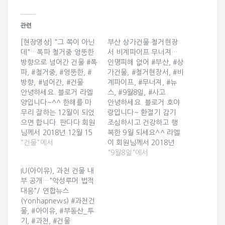
관련
[현장영상] "그 쪽이 아닌
부산 상가건물 철거현장
데"…폭파 철거중 엉뚱한
서 비계파이프 무너져…
방향으로 넘어간 건물 #폭
인명피해 없어 #부산, #상
파, #철거중, #엉뚱한, #
가건물, #철거현장서, #비
방향, #넘어간, #건물
계파이프, #무너져, #뉴
안녕하세요. 블로거 라엘
스, #9월8일, #사고
양입니다~^^ 한해를 마
안녕하세요. 블로거 호야
무리 잘하는 12월이 되었
랑입니다~ 환절기 감기
으면 합니다. 판다다 회원
조심하시고 건강하고 행
님께서 2018년 12월 15
복한 9월 되세요^^ 라엘
일 11시 25분에 올린 카
"건물"에서
이 회원님께서 2018년
드입니다 ^_^ [현장영상]
09월 08일 18시 05분에
"9월8일"에서
"그 쪽이 아닌데"…폭파
올린 카드입니다 ^_^ 부
IU(아이유), 과천 건물 내
철거중 엉뚱한 방향으로
산 상가건물 철거현장서
부 공개…"악성루머 법적
넘어간 건물 [현장영상]
비계파이프 무너져…인명
대응"/ 연합뉴스
"그 쪽이 아닌데"…폭파
피해 없어 부산 상가건물
(Yonhapnews) #과천건
철거중 엉뚱한 방향으로
철거현장서 비계파이프
물, #아이유, #부동산_투
넘어간 건물 [현장영상]
무너져…인명피해 없어
기, #과천, #건물
"그 쪽이 아닌데"…폭파
【부산=뉴시스】 하경민 기