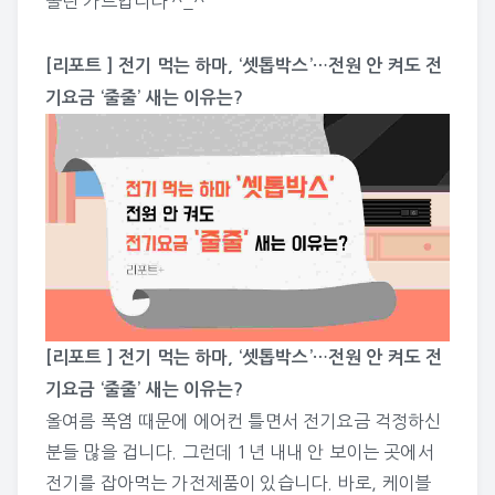
올린 카드입니다 ^_^
[리포트 ] 전기 먹는 하마, ‘셋톱박스’…전원 안 켜도 전
기요금 ‘줄줄’ 새는 이유는?
[리포트 ] 전기 먹는 하마, ‘셋톱박스’…전원 안 켜도 전
기요금 ‘줄줄’ 새는 이유는?
올여름 폭염 때문에 에어컨 틀면서 전기요금 걱정하신
분들 많을 겁니다. 그런데 1년 내내 안 보이는 곳에서
전기를 잡아먹는 가전제품이 있습니다. 바로, 케이블