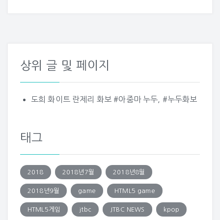
상위 글 및 페이지
도희 화이트 란제리 화보 #아줌마 누두, #누두화보
태그
2018
2018년7월
2018년8월
2018년9월
game
HTML5 game
HTML5게임
jtbc
JTBC NEWS
kpop