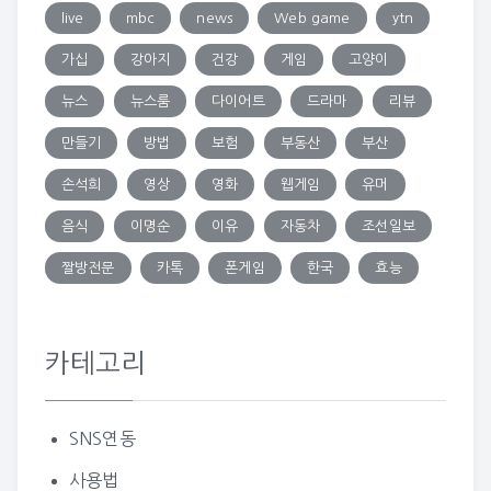
live
mbc
news
Web game
ytn
가십
강아지
건강
게임
고양이
뉴스
뉴스룸
다이어트
드라마
리뷰
만들기
방법
보험
부동산
부산
손석희
영상
영화
웹게임
유머
음식
이명순
이유
자동차
조선일보
짤방전문
카톡
폰게임
한국
효능
카테고리
SNS연동
사용법