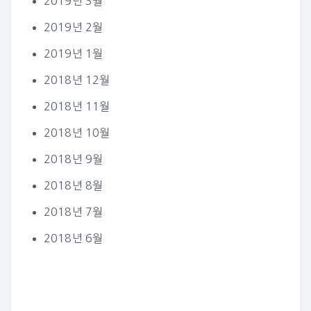
2019년 3월
2019년 2월
2019년 1월
2018년 12월
2018년 11월
2018년 10월
2018년 9월
2018년 8월
2018년 7월
2018년 6월