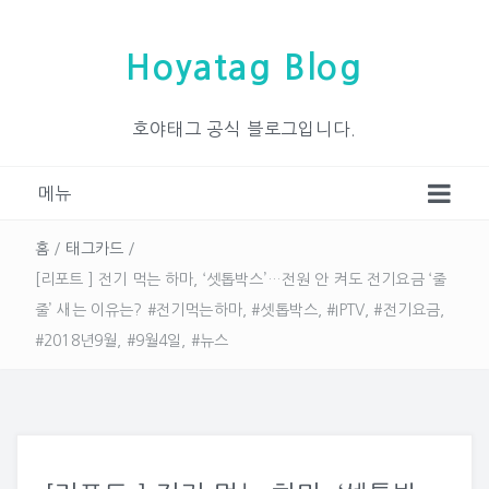
Hoyatag Blog
호야태그 공식 블로그입니다.
메뉴
홈
/
태그카드
/
[리포트 ] 전기 먹는 하마, ‘셋톱박스’…전원 안 켜도 전기요금 ‘줄
줄’ 새는 이유는? #전기먹는하마, #셋톱박스, #IPTV, #전기요금,
#2018년9월, #9월4일, #뉴스