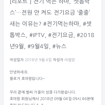
[리포트 ] 전기 먹는 하마, ‘셋톱박
스’…전원 안 켜도 전기요금 ‘줄줄’
새는 이유는? #전기먹는하마, #셋
톱박스, #IPTV, #전기요금, #2018
년9월, #9월4일, #뉴스
작성일자
2018년 9월 4일
작성자
라엘양
안녕하세요.
블로거 호야랑입니다~
우리 곁에 벌써 가을이 성큼 다가왔습니다.
호야랑
회원님께서 2018년 09월 04일 09시 46분에