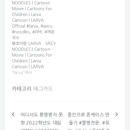
NOODLES | Cartoon
LARVA | Cartoon
GIANT LARVA | BEST
Movie | Cartoons For
Movie | Cartoons For
OF LARVA | Cartoon
Children | Larva
Children | LARVA
Movie | Cartoons For
Cartoon | LARVA
Official
Children | LARVA
Official #larva, #spicy,
SUBSCRIBE to LARVA:
Official ???? LIVE
#noodles, #라바, #매운
http://www.youtube.com/channel/UCph-
LARVA | GIANT LARVA
국수
WGR0oCbJDpaWmNHb5zg?
| BEST OF…
@호야랑 LARVA - SPICY
sub_confirmation=1
NOODLES | Cartoon
???? SEASON 1 -…
Movie | Cartoons For
Children | Larva
Cartoon | LARVA
Official LARVA - SPICY
"larva"에서
NOODLES | Cartoon
Movie | Cartoons For
카테고리
태그카드
Children | Larva
Cartoon | LARVA
Official "There’s a
steaming, delicious
cup noodle. Let’s have
어디서도 환영받지 못
풍선으로 폰케이스 만
글
a taste, shall we? But
한 2022학년도 대입
들기 #짤방전문, #유
the noodle…
탐