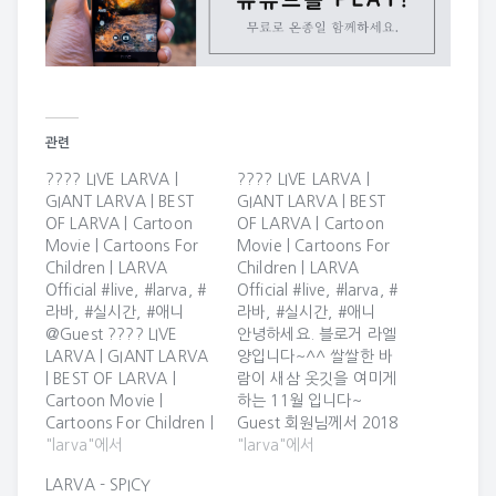
관련
???? LIVE LARVA |
???? LIVE LARVA |
GIANT LARVA | BEST
GIANT LARVA | BEST
OF LARVA | Cartoon
OF LARVA | Cartoon
Movie | Cartoons For
Movie | Cartoons For
Children | LARVA
Children | LARVA
Official #live, #larva, #
Official #live, #larva, #
라바, #실시간, #애니
라바, #실시간, #애니
@Guest ???? LIVE
안녕하세요. 블로거 라엘
LARVA | GIANT LARVA
양입니다~^^ 쌀쌀한 바
| BEST OF LARVA |
람이 새삼 옷깃을 여미게
Cartoon Movie |
하는 11월 입니다~
Cartoons For Children |
Guest 회원님께서 2018
LARVA Official ????
"larva"에서
년 11월 17일 02시 15분
"larva"에서
LIVE LARVA | GIANT
에 올린 카드입니다 ^_^
LARVA - SPICY
LARVA | BEST OF
???? LIVE LARVA |