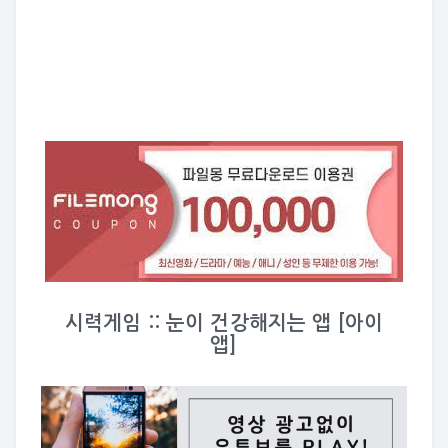
시력게임 :: 눈이 건강해지는 앱 [아이
앱]