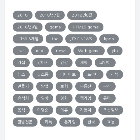
2018
2018년7월
2018년8월
2018년9월
game
HTML5 game
HTML5게임
jtbc
JTBC NEWS
kpop
live
mbc
news
Web game
ytn
가십
강아지
건강
게임
고양이
뉴스
뉴스룸
다이어트
드라마
리뷰
만들기
방법
보험
부동산
부산
손석희
영상
영화
웹게임
유머
음식
이명순
이유
자동차
조선일보
짤방전문
카톡
폰게임
한국
효능