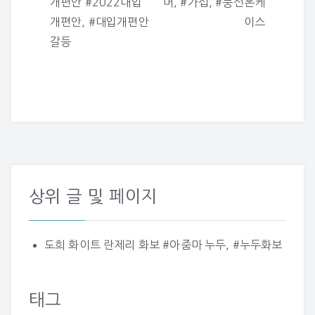
개편안 #2022대입
머, #가십, #풍선폰케
색
개편안, #대입개편안
이스
갈등
상위 글 및 페이지
도희 화이트 란제리 화보 #아줌마 누두, #누두화보
태그