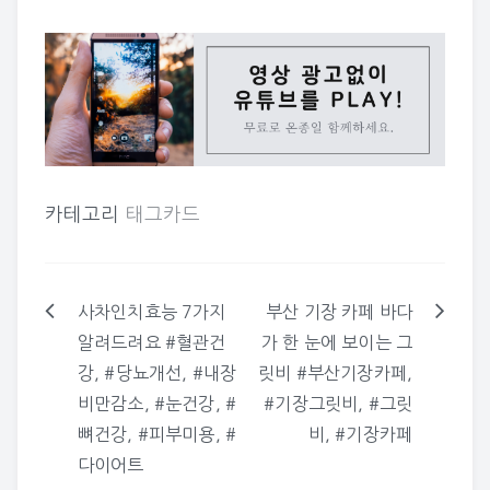
카테고리
태그카드
사차인치효능 7가지
부산 기장 카페 바다
글
알려드려요 #혈관건
가 한 눈에 보이는 그
탐
강, #당뇨개선, #내장
릿비 #부산기장카페,
색
비만감소, #눈건강, #
#기장그릿비, #그릿
뼈건강, #피부미용, #
비, #기장카페
다이어트