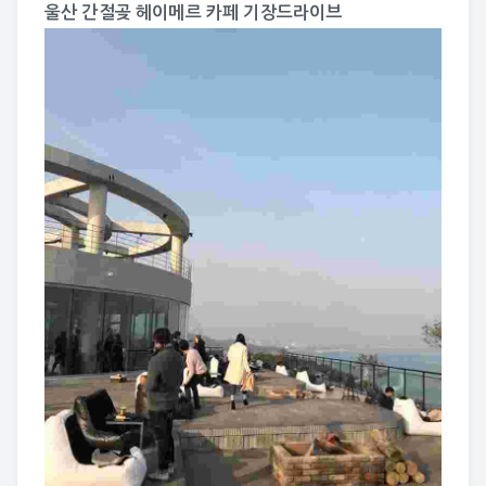
울산 간절곶 헤이메르 카페 기장드라이브