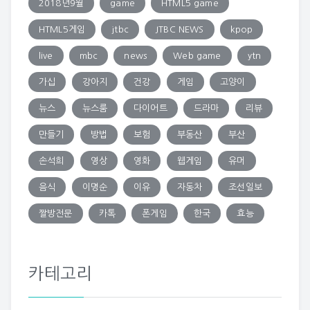
2018년9월
game
HTML5 game
HTML5게임
jtbc
JTBC NEWS
kpop
live
mbc
news
Web game
ytn
가십
강아지
건강
게임
고양이
뉴스
뉴스룸
다이어트
드라마
리뷰
만들기
방법
보험
부동산
부산
손석희
영상
영화
웹게임
유머
음식
이명순
이유
자동차
조선일보
짤방전문
카톡
폰게임
한국
효능
카테고리