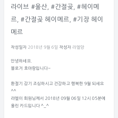
라이브 #울산, #간절곶, #헤이메
르, #간절곶 헤이메르, #기장 헤이
메르
작성일자
2018년 9월 6일
작성자
라엘양
안녕하세요.
블로거 호야랑입니다~
환절기 감기 조심하시고 건강하고 행복한 9월 되세요
^^
라엘이
회원님께서 2018년 09월 06일 12시 05분에
올린 카드입니다 ^_^