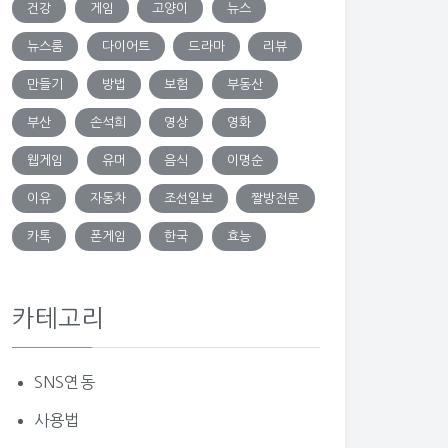
건강
게임
고양이
뉴스
뉴스룸
다이어트
드라마
리뷰
만들기
방법
보험
부동산
부산
손석희
영상
영화
웹게임
유머
음식
이명순
이유
자동차
조선일보
짤방전문
카톡
폰게임
한국
효능
카테고리
SNS연동
사용법