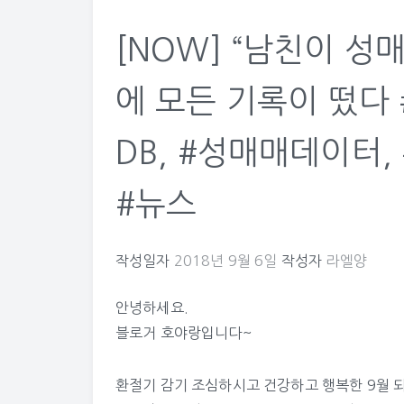
[NOW] “남친이 성매
에 모든 기록이 떴다
DB, #성매매데이터, 
#뉴스
작성일자
2018년 9월 6일
작성자
라엘양
안녕하세요.
블로거 호야랑입니다~
환절기 감기 조심하시고 건강하고 행복한 9월 