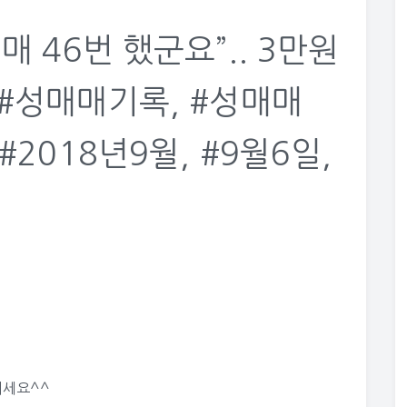
매 46번 했군요”.. 3만원
 #성매매기록, #성매매
#2018년9월, #9월6일,
되세요^^