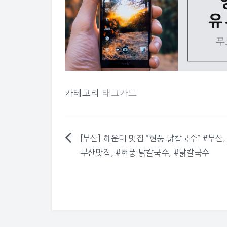
카테고리
태그카드
[부산] 해운대 맛집 “현풍 닭칼국수” #부산,
글
부산맛집, #현풍 닭칼국수, #닭칼국수
탐
색