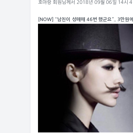
호야랑
회원님께서 2018년 09월 06일 14시 
[NOW] “남친이 성매매 46번 했군요”.. 3만