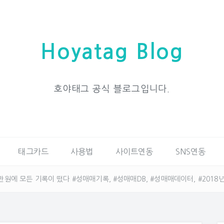
Hoyatag Blog
호야태그 공식 블로그입니다.
태그카드
사용법
사이트연동
SNS연동
 3만원에 모든 기록이 떴다 #성매매기록, #성매매DB, #성매매데이터, #2018년