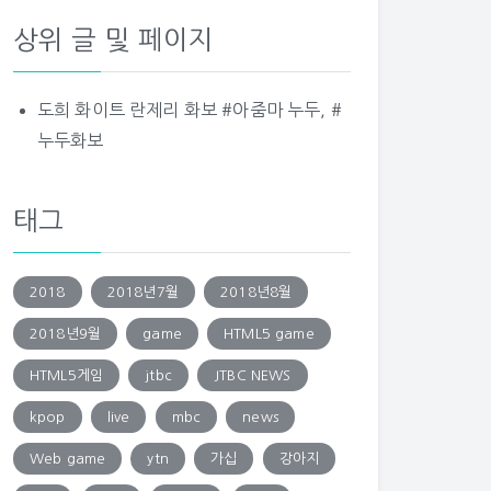
상위 글 및 페이지
도희 화이트 란제리 화보 #아줌마 누두, #
누두화보
태그
2018
2018년7월
2018년8월
2018년9월
game
HTML5 game
HTML5게임
jtbc
JTBC NEWS
kpop
live
mbc
news
Web game
ytn
가십
강아지