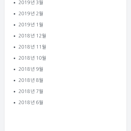
2019년 3월
2019년 2월
2019년 1월
2018년 12월
2018년 11월
2018년 10월
2018년 9월
2018년 8월
2018년 7월
2018년 6월