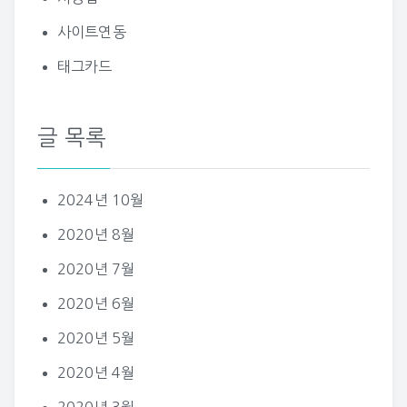
사이트연동
태그카드
글 목록
2024년 10월
2020년 8월
2020년 7월
2020년 6월
2020년 5월
2020년 4월
2020년 3월