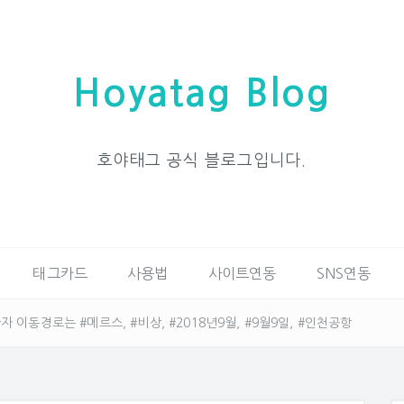
Hoyatag Blog
호야태그 공식 블로그입니다.
태그카드
사용법
사이트연동
SNS연동
 이동경로는 #메르스, #비상, #2018년9월, #9월9일, #인천공항