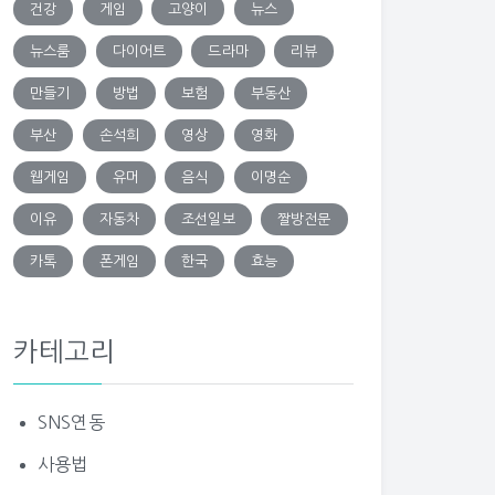
건강
게임
고양이
뉴스
뉴스룸
다이어트
드라마
리뷰
만들기
방법
보험
부동산
부산
손석희
영상
영화
웹게임
유머
음식
이명순
이유
자동차
조선일보
짤방전문
카톡
폰게임
한국
효능
카테고리
SNS연동
사용법