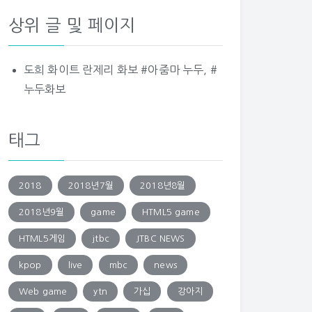
상위 글 및 페이지
도희 화이트 란제리 화보 #아줌마 누두, #
누두화보
태그
2018
2018년7월
2018년8월
2018년9월
game
HTML5 game
HTML5게임
jtbc
JTBC NEWS
kpop
live
mbc
news
Web game
ytn
가십
강아지