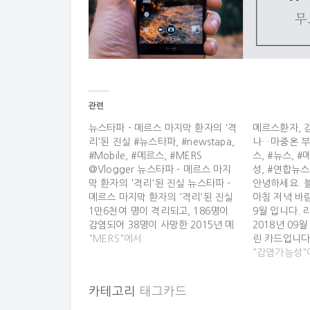
관련
뉴스타파 - 메르스 마지막 환자의 '격
메르스환자, 
리'된 진실 #뉴스타파, #newstapa,
나…마중온 부
#Mobile, #메르스, #MERS
스, #뉴스, 
@Vlogger 뉴스타파 - 메르스 마지
성, #연합뉴스
막 환자의 '격리'된 진실 뉴스타파 -
안녕하세요. 
메르스 마지막 환자의 '격리'된 진실
아침 저녁 바
1만6천여 명이 격리되고, 186명이
9월 입니다.
감염되어 38명이 사망한 2015년 메
2018년 09월
르스 사태는 11월 25일 80번 환자가
"MERS"에서
린 카드입니다 
사망하면서 공식 종료되었습니다. 그
염가능성 알고
"감염가능성"
러나 마지막까지 음압병실에 격리되
과 따로 이동
었던 80번 환자가 겪어야 했던 일은
성 알고 있었
카테고리
태그카드
대한민국 정부와 의료계의 무책임함
이동 부인에게
을 적나라하게 보여줍니다. ☞... 원
용 당부도…박