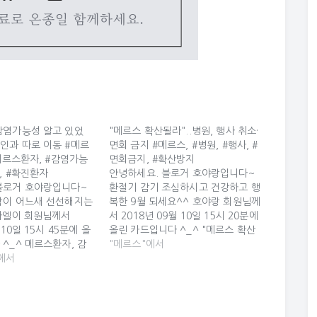
감염가능성 알고 있었
"메르스 확산될라"..병원, 행사 취소·
인과 따로 이동 #메르
면회 금지 #메르스, #병원, #행사, #
#메르스환자, #감염가능
면회금지, #확산방지
, #확진환자
안녕하세요. 블로거 호야랑입니다~
블로거 호야랑입니다~
환절기 감기 조심하시고 건강하고 행
람이 어느새 선선해지는
복한 9월 되세요^^ 호야랑 회원님께
 라엘이 회원님께서
서 2018년 09월 10일 15시 20분에
 10일 15시 45분에 올
올린 카드입니다 ^_^ "메르스 확산
^_^ 메르스환자, 감
될라"..병원, 행사 취소·면회 금지 "메
"메르스"에서
 있었나…마중온 부인
에서
르스 확산될라"..병원, 행사 취소·면
 메르스환자, 감염가능
회 금지 (서울=연합뉴스) 김잔디 기
나…마중온 부인과 따로
자 = 국내에서 3년 만에 중동호흡기
 마중올 때 마스크 착
증후군(MERS·메르스) 확진 환자가
원순 "역학조사 더 치
나오면서 일선 병원들이 예정된 행사