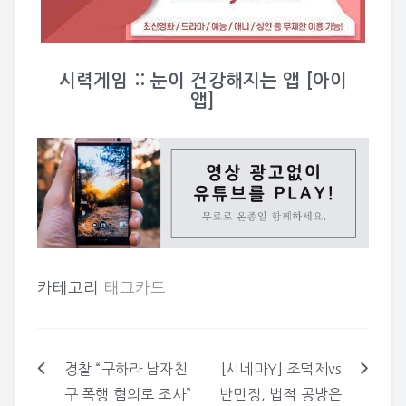
시력게임 :: 눈이 건강해지는 앱 [아이
앱]
카테고리
태그카드
경찰 “구하라 남자친
[시네마Y] 조덕제vs
글
구 폭행 혐의로 조사”
반민정, 법적 공방은