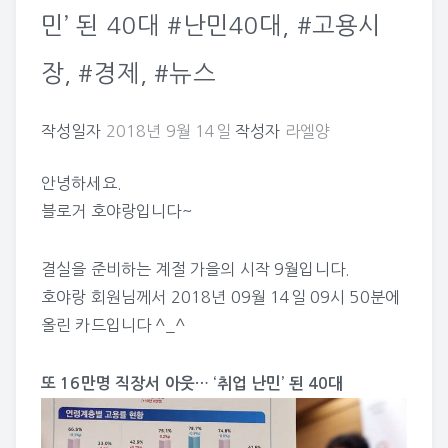
민’ 된 40대 #난민40대, #고용시
장, #경제, #뉴스
작성일자
2018년 9월 14일
작성자
라엘양
안녕하세요.
블로거 호야랑입니다~
결실을 준비하는 계절 가을의 시작 9월입니다.
호야랑
회원님께서 2018년 09월 14일 09시 50분에
올린 카드입니다 ^_^
또 16만명 직장서 아웃… ‘취업 난민’ 된 40대