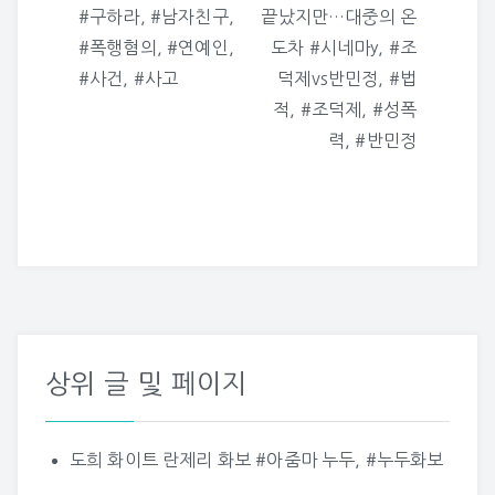
탐
#구하라, #남자친구,
끝났지만…대중의 온
색
#폭행혐의, #연예인,
도차 #시네마y, #조
#사건, #사고
덕제vs반민정, #법
적, #조덕제, #성폭
력, #반민정
상위 글 및 페이지
도희 화이트 란제리 화보 #아줌마 누두, #누두화보