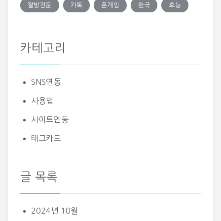
짤방전문
카톡
폰게임
한국
효능
카테고리
SNS연동
사용법
사이트연동
태그카드
글 목록
2024년 10월