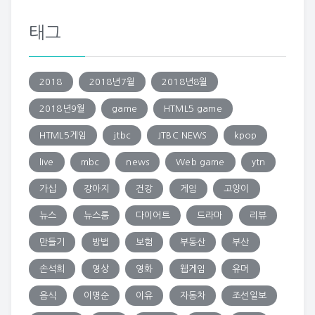
태그
2018
2018년7월
2018년8월
2018년9월
game
HTML5 game
HTML5게임
jtbc
JTBC NEWS
kpop
live
mbc
news
Web game
ytn
가십
강아지
건강
게임
고양이
뉴스
뉴스룸
다이어트
드라마
리뷰
만들기
방법
보험
부동산
부산
손석희
영상
영화
웹게임
유머
음식
이명순
이유
자동차
조선일보