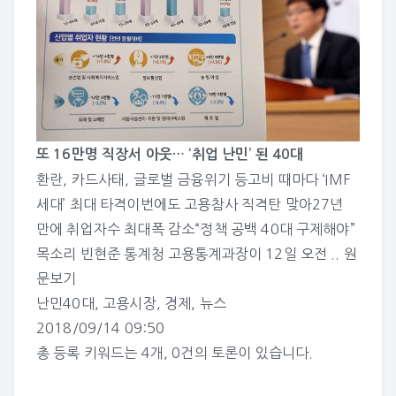
또 16만명 직장서 아웃… ‘취업 난민’ 된 40대
환란, 카드사태, 글로벌 금융위기 등고비 때마다 ‘IMF
세대’ 최대 타격이번에도 고용참사 직격탄 맞아27년
만에 취업자수 최대폭 감소“정책 공백 40대 구제해야”
목소리 빈현준 통계청 고용통계과장이 12일 오전 ..
원
문보기
난민40대
,
고용시장
,
경제
,
뉴스
2018/09/14 09:50
총 등록 키워드는 4개, 0건의 토론이 있습니다.