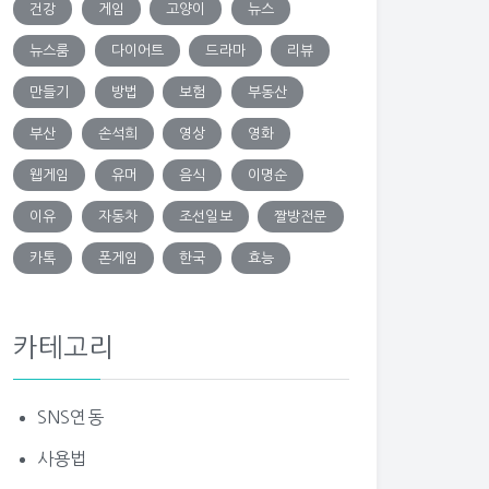
건강
게임
고양이
뉴스
뉴스룸
다이어트
드라마
리뷰
만들기
방법
보험
부동산
부산
손석희
영상
영화
웹게임
유머
음식
이명순
이유
자동차
조선일보
짤방전문
카톡
폰게임
한국
효능
카테고리
SNS연동
사용법