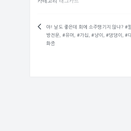
카테고리
태그카드
야! 날도 좋은데 회에 소주땡기지 않냐? #
글
방전문, #유머, #가십, #냥이, #댕댕이, #
탐
화중
색