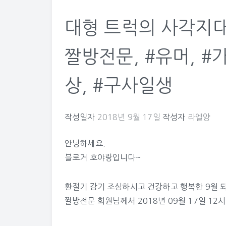
대형 트럭의 사각지대
짤방전문, #유머, #
상, #구사일생
작성일자
2018년 9월 17일
작성자
라엘양
안녕하세요.
블로거 호야랑입니다~
환절기 감기 조심하시고 건강하고 행복한 9월 
짤방전문
회원님께서 2018년 09월 17일 12시