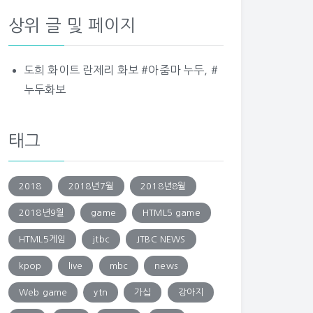
상위 글 및 페이지
도희 화이트 란제리 화보 #아줌마 누두, #
누두화보
태그
2018
2018년7월
2018년8월
2018년9월
game
HTML5 game
HTML5게임
jtbc
JTBC NEWS
kpop
live
mbc
news
Web game
ytn
가십
강아지