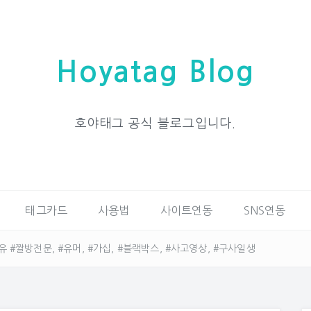
Hoyatag Blog
호야태그 공식 블로그입니다.
태그카드
사용법
사이트연동
SNS연동
#짤방전문, #유머, #가십, #블랙박스, #사고영상, #구사일생