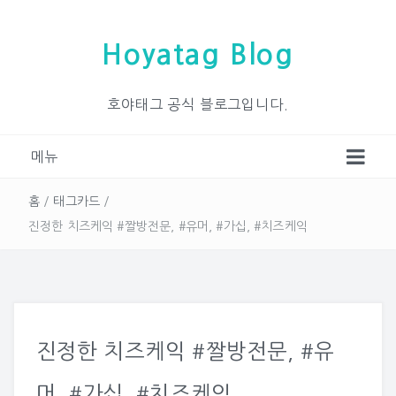
Hoyatag Blog
호야태그 공식 블로그입니다.
메뉴
홈
/
태그카드
/
진정한 치즈케익 #짤방전문, #유머, #가십, #치즈케익
진정한 치즈케익 #짤방전문, #유
머, #가십, #치즈케익