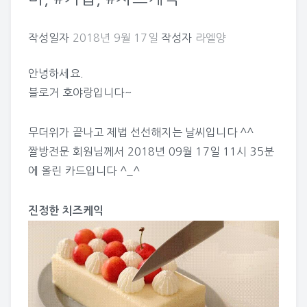
작성일자
2018년 9월 17일
작성자
라엘양
안녕하세요.
블로거 호야랑입니다~
무더위가 끝나고 제법 선선해지는 날씨입니다 ^^
짤방전문
회원님께서 2018년 09월 17일 11시 35분
에 올린 카드입니다 ^_^
진정한 치즈케익