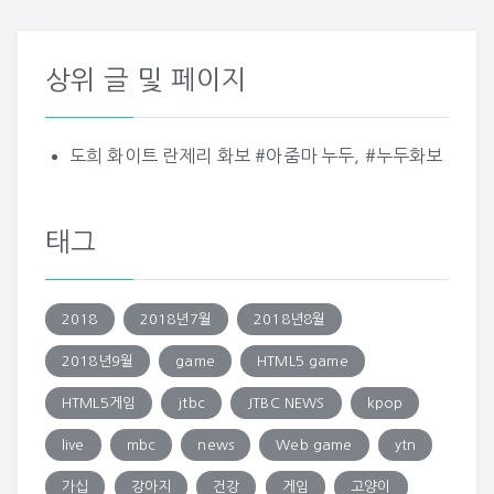
상위 글 및 페이지
도희 화이트 란제리 화보 #아줌마 누두, #누두화보
태그
2018
2018년7월
2018년8월
2018년9월
game
HTML5 game
HTML5게임
jtbc
JTBC NEWS
kpop
live
mbc
news
Web game
ytn
가십
강아지
건강
게임
고양이