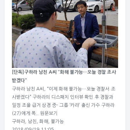
[단독]구하라 남친 A씨 “화해 불가능…오늘 경찰 조사
받겠다”
구하라 남친 A씨, “이제 화해 불가능…오늘 경찰서 조
사받겠다” 구하라의 디스패치 인터뷰 확인 후 경찰과
일정 조율 급거 상경 중- 그룹 ‘카라’ 출신 가수 구하라
(27)에게 폭..
원문보기
구하라
,
남친
,
화해
,
불가능
2018/09/19 11:05