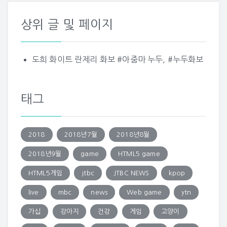
상위 글 및 페이지
도희 화이트 란제리 화보 #아줌마 누두, #누두화보
태그
2018
2018년7월
2018년8월
2018년9월
game
HTML5 game
HTML5게임
jtbc
JTBC NEWS
kpop
live
mbc
news
Web game
ytn
가십
강아지
건강
게임
고양이