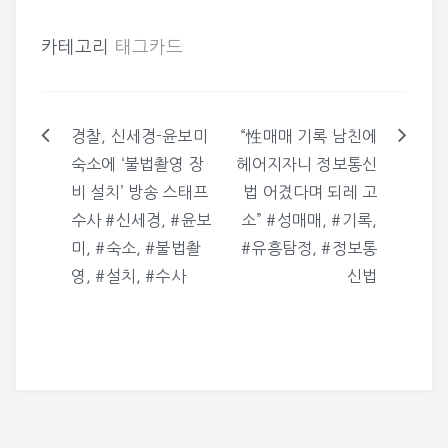
승민 / 앵커 ■ 출연 : 오
윤성, 순천향대 경찰행정
카테고리
태그카드
학과 교수 / 김태현, 변호
사 [앵커] 최근에 세간의
큰 관심을 끌고 있는 사건
이죠. 과거 걸그룹 출신이
었습니다. 구하라 씨, 쌍방
경찰, 신세경-윤보미
“性매매 기록 남친에
글
폭행…
숙소에 ‘불법촬영 장
헤어지자니 정보통신
탐
비 설치’ 방송 스태프
법 어겼다며 되레 고
색
수사 #신세경, #윤보
소” #성매매, #기록,
미, #숙소, #불법촬
#유흥탐정, #정보통
영, #설치, #수사
신법