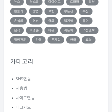
뉴스
뉴스룸
다이어트
드라마
리뷰
만들기
방법
보험
부동산
부산
손석희
영상
영화
웹게임
유머
음식
이명순
이유
자동차
조선일보
짤방전문
카톡
폰게임
한국
효능
카테고리
SNS연동
사용법
사이트연동
태그카드