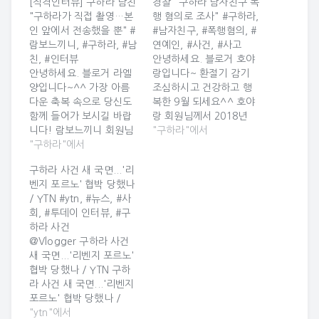
[직격인터뷰] 구하라 남친
경찰 "구하라 남자친구 폭
"구하라가 직접 촬영…본
행 혐의로 조사" #구하라,
인 앞에서 전송했을 뿐" #
#남자친구, #폭행혐의, #
람보느끼니, #구하라, #남
연예인, #사건, #사고
친, #인터뷰
안녕하세요. 블로거 호야
안녕하세요. 블로거 라엘
랑입니다~ 환절기 감기
양입니다~^^ 가장 아름
조심하시고 건강하고 행
다운 축복 속으로 당신도
복한 9월 되세요^^ 호야
함께 들어가 보시길 바랍
랑 회원님께서 2018년
니다! 람보느끼니 회원님
09월 14일 09시 45분에
"구하라"에서
께서 2018년 10월 06일
"구하라"에서
올린 카드입니다 ^_^ 경
09시 10분에 올린 카드입
찰 "구하라 남자친구 폭행
구하라 사건 새 국면...'리
니다 ^_^ [직격인터뷰]
혐의로 조사" 경찰 "구하
벤지 포르노' 협박 당했나
구하라 남친 "구하라가 직
라 남자친구 폭행 혐의로
/ YTN #ytn, #뉴스, #사
접 촬영…본인 앞에서 전
조사" 가수 구하라(27)가
회, #투데이 인터뷰, #구
송했을 뿐" [직격인터뷰]
‘남자친구’를 폭행해 경찰
하라 사건
구하라 남친 "구하라가 직
이 조사에 나섰다.서울 강
@Vlogger 구하라 사건
접 촬영…본인 앞에서 전
남경찰서는 13일 "자신이
새 국면...'리벤지 포르노'
송했을 뿐" "구하라가 ‘사
‘구하라 남자친구’라 주장
협박 당했나 / YTN 구하
생활 동영상’ 존재 인정 인
하는 A씨(27)로부터 구하
라 사건 새 국면...'리벤지
터뷰…일반인 내 명예도
라에게 폭행 당했다는 신
포르노' 협박 당했나 /
소중하다" 강남서,…
고가…
YTN ■ 진행 : 이재윤, 이
"ytn"에서