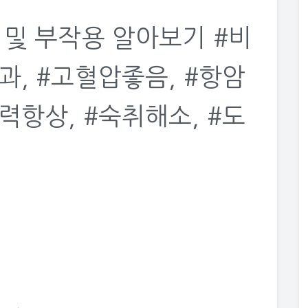
 및 부작용 알아보기 #비
과, #고혈압좋음, #항암
력항상, #숙취해소, #도