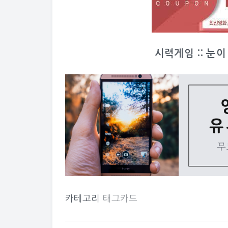
시력게임 :: 눈
카테고리
태그카드