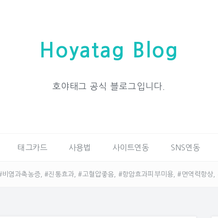
Hoyatag Blog
호야태그 공식 블로그입니다.
태그카드
사용법
사이트연동
SNS연동
#비염과축농증, #진통효과, #고혈압좋음, #항암효과피부미용, #면역력항상,