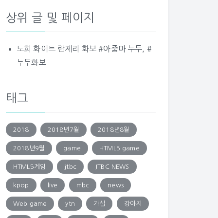
상위 글 및 페이지
도희 화이트 란제리 화보 #아줌마 누두, #
누두화보
태그
2018
2018년7월
2018년8월
2018년9월
game
HTML5 game
HTML5게임
jtbc
JTBC NEWS
kpop
live
mbc
news
Web game
ytn
가십
강아지