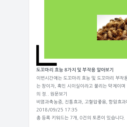
도꼬마리 효능 8가지 및 부작용 알아보기
이번시간에는 도꼬마리 효능 및 도꼬마리 부작
는 창이자, 혹인 시이실이라고 불리는 약제이며
의 정..
원문보기
비염과축농증
,
진통효과
,
고혈압좋음
,
항암효과
2018/09/25 17:35
총 등록 키워드는 7개, 0건의 토론이 있습니다.