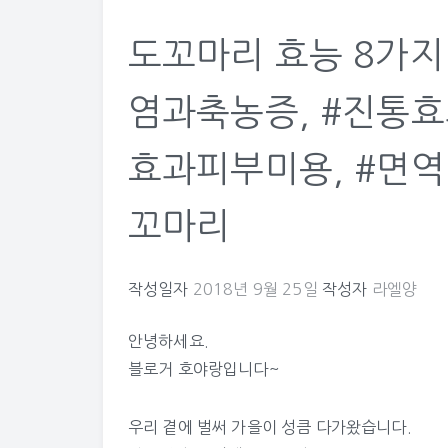
도꼬마리 효능 8가지
염과축농증, #진통효
효과피부미용, #면역
꼬마리
작성일자
2018년 9월 25일
작성자
라엘양
안녕하세요.
블로거 호야랑입니다~
우리 곁에 벌써 가을이 성큼 다가왔습니다.