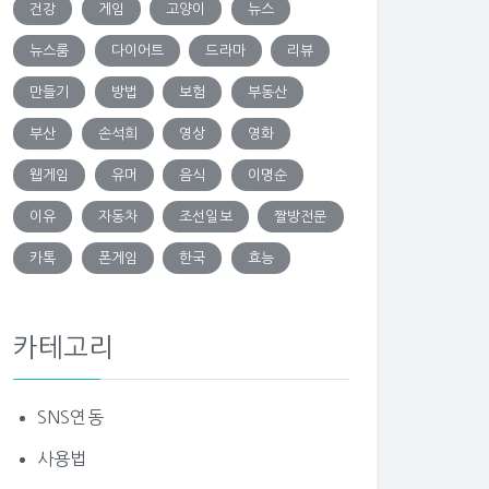
건강
게임
고양이
뉴스
뉴스룸
다이어트
드라마
리뷰
만들기
방법
보험
부동산
부산
손석희
영상
영화
웹게임
유머
음식
이명순
이유
자동차
조선일보
짤방전문
카톡
폰게임
한국
효능
카테고리
SNS연동
사용법