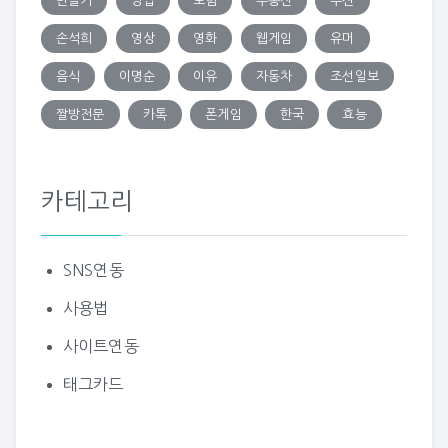
만들기
방법
보험
부동산
부산
손석희
영상
영화
웹게임
유머
음식
이명순
이유
자동차
조선일보
짤방전문
카톡
폰게임
한국
효능
카테고리
SNS연동
사용법
사이트연동
태그카드