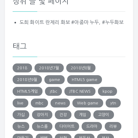
상위 글 및 페이지
도희 화이트 란제리 화보 #아줌마 누두, #누두화보
태그
2018
2018년7월
2018년8월
2018년9월
game
HTML5 game
HTML5게임
jtbc
JTBC NEWS
kpop
live
mbc
news
Web game
ytn
가십
강아지
건강
게임
고양이
뉴스
뉴스룸
다이어트
드라마
리뷰