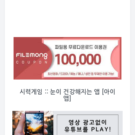
시력게임 :: 눈이 건강해지는 앱 [아이
앱]