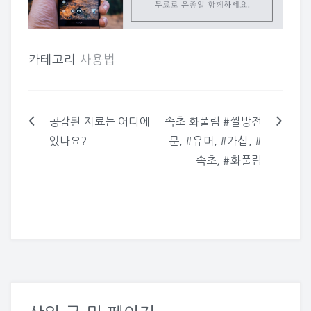
카테고리
사용법
공감된 자료는 어디에
속초 화풀림 #짤방전
글
있나요?
문, #유머, #가십, #
탐
속초, #화풀림
색