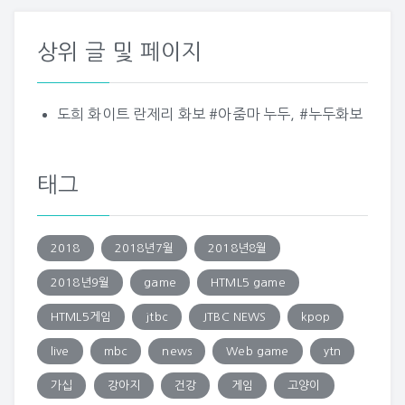
상위 글 및 페이지
도희 화이트 란제리 화보 #아줌마 누두, #누두화보
태그
2018
2018년7월
2018년8월
2018년9월
game
HTML5 game
HTML5게임
jtbc
JTBC NEWS
kpop
live
mbc
news
Web game
ytn
가십
강아지
건강
게임
고양이