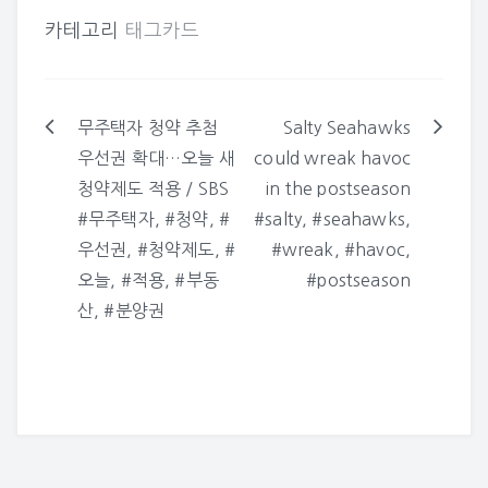
카테고리
태그카드
무주택자 청약 추첨
Salty Seahawks
글
우선권 확대…오늘 새
could wreak havoc
탐
청약제도 적용 / SBS
in the postseason
색
#무주택자, #청약, #
#salty, #seahawks,
우선권, #청약제도, #
#wreak, #havoc,
오늘, #적용, #부동
#postseason
산, #분양권