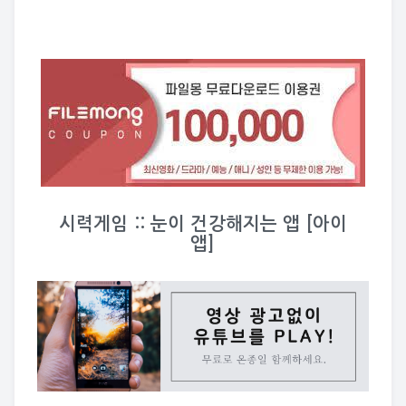
시력게임 :: 눈이 건강해지는 앱 [아이
앱]