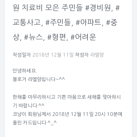
원 치료비 모은 주민들 #경비원, #
교통사고, #주민들, #아파트, #중
상, #뉴스, #형편, #어려운
작성일자
2018년 12월 11일
작성자
라엘양
안녕하세요.
블로거 라엘양입니다~^^
한해를 마무리하시고 기쁜 마음으로 새해를 맞아하시
기 바랍니다 ^^
코냥이
회원님께서 2018년 12월 11일 20시 10분에
올린 카드입니다 ^_^