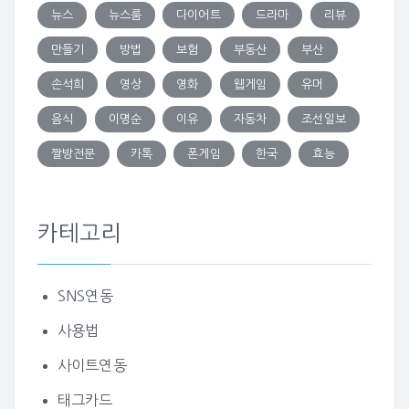
뉴스
뉴스룸
다이어트
드라마
리뷰
만들기
방법
보험
부동산
부산
손석희
영상
영화
웹게임
유머
음식
이명순
이유
자동차
조선일보
짤방전문
카톡
폰게임
한국
효능
카테고리
SNS연동
사용법
사이트연동
태그카드