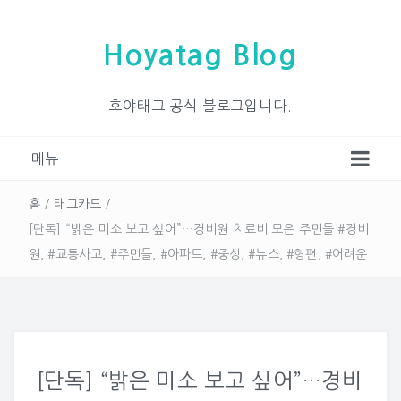
Hoyatag Blog
호야태그 공식 블로그입니다.
메뉴
홈
/
태그카드
/
[단독] “밝은 미소 보고 싶어”…경비원 치료비 모은 주민들 #경비
원, #교통사고, #주민들, #아파트, #중상, #뉴스, #형편, #어려운
[단독] “밝은 미소 보고 싶어”…경비