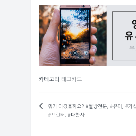
카테고리
태그카드
뭐가 터졌을까요? #짤방전문, #유머, #가십
글
#프린터, #대참사
탐