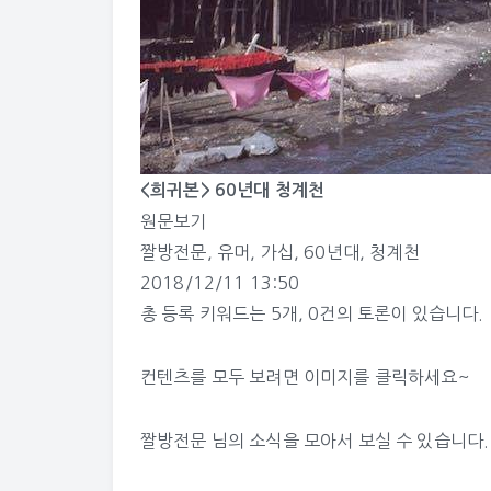
<희귀본> 60년대 청계천
원문보기
짤방전문
,
유머
,
가십
,
60년대
,
청계천
2018/12/11 13:50
총 등록 키워드는
5개
,
0건
의 토론이 있습니다.
컨텐츠를 모두 보려면 이미지를 클릭하세요~
짤방전문 님의 소식
을 모아서 보실 수 있습니다.