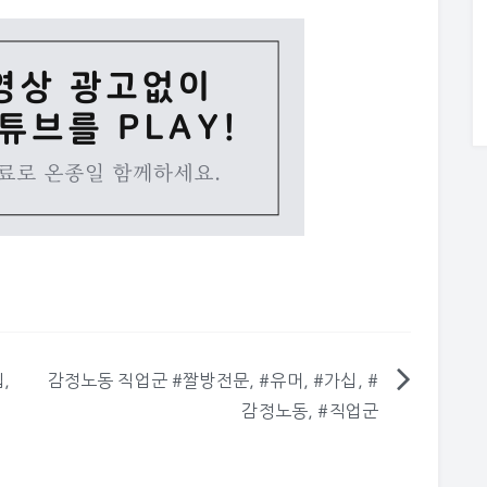
,
감정노동 직업군 #짤방전문, #유머, #가십, #
감정노동, #직업군