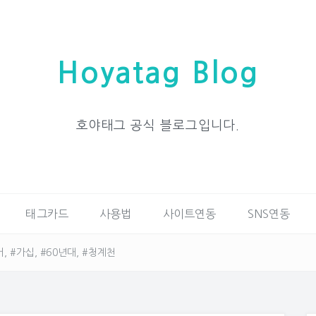
Hoyatag Blog
호야태그 공식 블로그입니다.
태그카드
사용법
사이트연동
SNS연동
, #가십, #60년대, #청계천