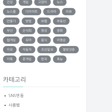
건강
게임
고양이
뉴스
뉴스룸
다이어트
드라마
리뷰
만들기
방법
보험
부동산
부산
손석희
영상
영화
웹게임
유머
음식
이명순
이유
자동차
조선일보
짤방전문
카톡
폰게임
한국
효능
카테고리
SNS연동
사용법