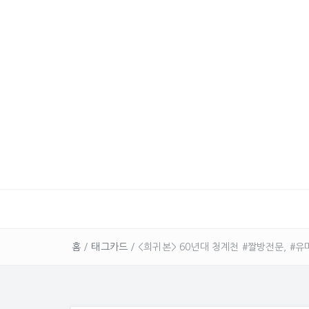
홈
/
태그카드
/
<희귀본> 60년대 청계천 #짤방전문, #유머