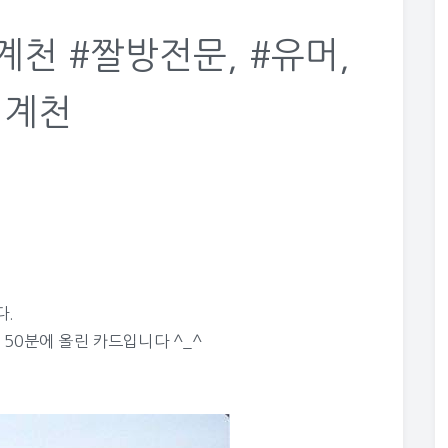
계천 #짤방전문, #유머,
청계천
다.
 50분에 올린 카드입니다 ^_^