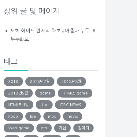
상위 글 및 페이지
도희 화이트 란제리 화보 #아줌마 누두, #
누두화보
태그
2018
2018년7월
2018년8월
2018년9월
game
HTML5 game
HTML5게임
jtbc
JTBC NEWS
kpop
live
mbc
news
Web game
ytn
가십
강아지