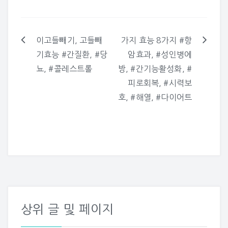
이고들빼기, 고들빼
가지 효능 8가지 #항
글
기효능 #간질환, #당
암효과, #성인병에
탐
뇨, #콜레스트롤
방, #간기능활성화, #
색
피로회복, #시력보
호, #해열, #다이어트
상위 글 및 페이지