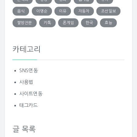
음식
이명순
이유
자동차
조선일보
짤방전문
카톡
폰게임
한국
효능
카테고리
SNS연동
사용법
사이트연동
태그카드
글 목록