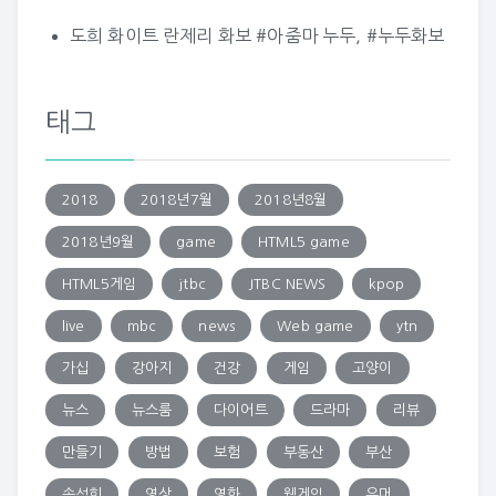
도희 화이트 란제리 화보 #아줌마 누두, #누두화보
태그
2018
2018년7월
2018년8월
2018년9월
game
HTML5 game
HTML5게임
jtbc
JTBC NEWS
kpop
live
mbc
news
Web game
ytn
가십
강아지
건강
게임
고양이
뉴스
뉴스룸
다이어트
드라마
리뷰
만들기
방법
보험
부동산
부산
손석희
영상
영화
웹게임
유머