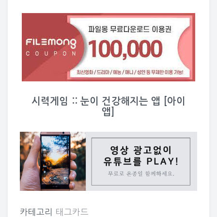
시력게임 :: 눈이 건강해지는 앱 [아이
앱]
카테고리
태그카드