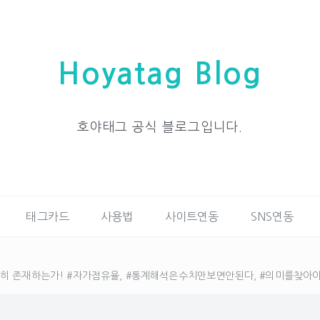
Hoyatag Blog
호야태그 공식 블로그입니다.
태그카드
사용법
사이트연동
SNS연동
 존재하는가! #자가점유율, #통계해석은수치만보면안된다, #의미를찾아야한다,