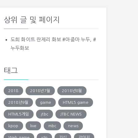
상위 글 및 페이지
도희 화이트 란제리 화보 #아줌마 누두, #
누두화보
태그
2018
2018년7월
2018년8월
2018년9월
game
HTML5 game
HTML5게임
jtbc
JTBC NEWS
kpop
live
mbc
news
Web game
ytn
가십
강아지