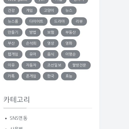
건강
게임
고양이
뉴스
뉴스룸
다이어트
드라마
리뷰
만들기
방법
보험
부동산
부산
손석희
영상
영화
웹게임
유머
음식
이명순
이유
자동차
조선일보
짤방전문
카톡
폰게임
한국
효능
카테고리
SNS연동