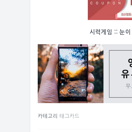
시력게임 :: 눈
카테고리
태그카드