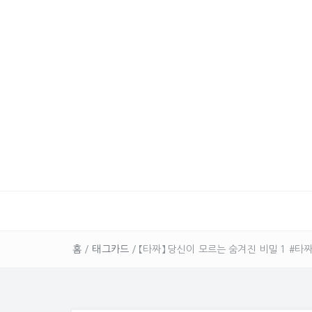
홈
/
태그카드
/
【타짜】 당신이 모르는 숨겨진 비밀 1 #타짜,