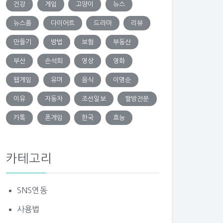
건강
게임
고양이
뉴스
뉴스룸
다이어트
드라마
리뷰
만들기
방법
보험
부동산
부산
손석희
영상
영화
웹게임
유머
음식
이명순
이유
자동차
조선일보
짤방전문
카톡
폰게임
한국
효능
카테고리
SNS연동
사용법