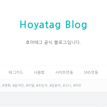
Hoyatag Blog
호야태그 공식 블로그입니다.
태그카드
사용법
사이트연동
SNS연동
 #영화, #숨겨진, #비밀, #조승우, #김윤석, #고니, #아귀