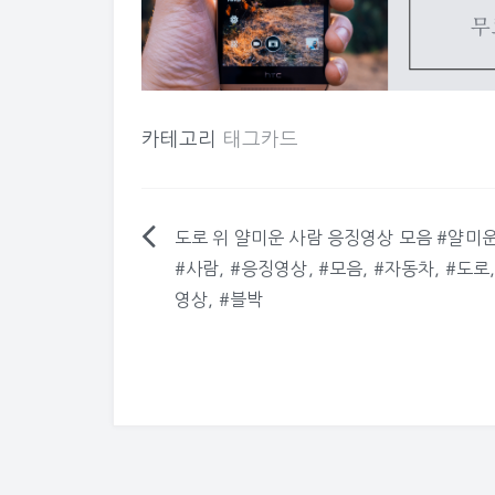
카테고리
태그카드
도로 위 얄미운 사람 응징영상 모음 #얄미운
글
#사람, #응징영상, #모음, #자동차, #도로,
탐
영상, #블박
색