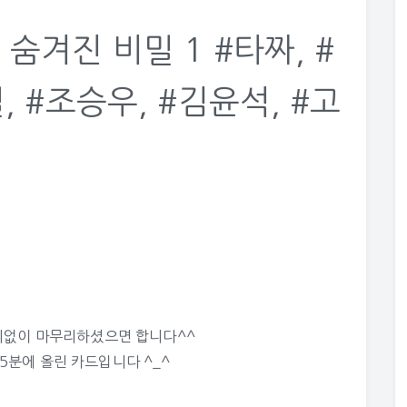
숨겨진 비밀 1 #타짜, #
, #조승우, #김윤석, #고
후회없이 마무리하셨으면 합니다^^
05분에 올린 카드입니다 ^_^