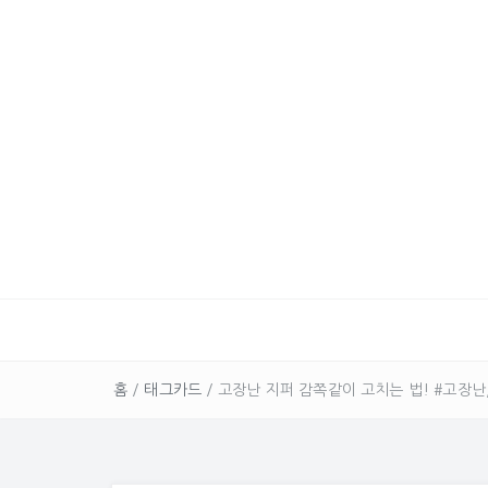
홈
/
태그카드
/
고장난 지퍼 감쪽같이 고치는 법! #고장난, #