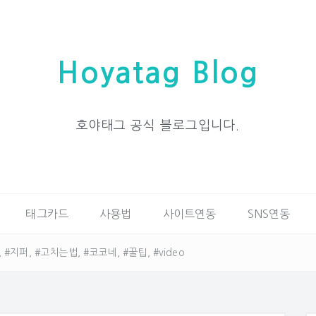
Hoyatag Blog
호야태그 공식 블로그입니다.
태그카드
사용법
사이트연동
SNS연동
지퍼, #고치는법, #코코네, #꿀팁, #video