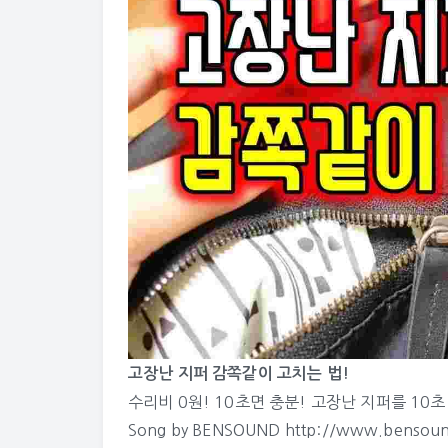
고장난 지퍼 감쪽같이 고치는 법!
수리비 0원! 10초면 충분! 고장난 지퍼를 10
Song by BENSOUND http://www.bensound