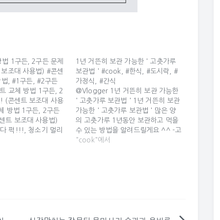
법 1구든, 2구든 문제
1년 거뜬히 보관 가능한 ' 고춧가루
 보조대 사용법) #콘센
보관법 ' #cook, #한식, #도시락, #
방법, #1구든, #2구든
가정식, #간식
트 교체 방법 1구든, 2
@Vlogger 1년 거뜬히 보관 가능한
! (콘센트 보조대 사용
' 고춧가루 보관법 ' 1년 거뜬히 보관
체 방법 1구든, 2구든
가능한 ' 고춧가루 보관법 ' 많은 양
콘센트 보조대 사용법)
의 고춧가루 1년동안 보관하고 먹을
 퍽!!!, 청소기 멀리
수 있는 방법을 알려드릴게요 ^^ -고
소중히 다뤄야 할 벽 콘센
춧가루 보관법- -재료- 고춧가루, 고
"cook"에서
 당신! 이제 그들의 반
추씨, 비닐팩, 용기 -레시피- 1. 빻아
..! 고장난김에 2구로
온 고춧가루를 큰 대야에 풀어주세
제 없는걸까?.. 전기라
요. 2. 小 사이즈 치퍼백, 大 사이즈
기만 하고... 대체 어
지퍼백에…
..... 그냥…