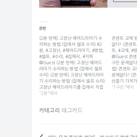
관련
(2분 만에) 고장난 헤어드라이기 수
콘센트 교체 방
리하는 방법 (집에서 셀프 수리) #2
없다! (콘센트
분, #고장난, #헤어드라이기, #방법,
트, #교체, #
#셀프, #수리, #집에서, #지퍼
@Guest 콘센
@Guest (2분 만에) 고장난 헤어드
구든 문제없다
라이기 수리하는 방법 (집에서 셀프
법) 콘센트 교
수리) (2분 만에) 고장난 헤어드라이
문제없다! (
기 수리하는 방법 (집에서 셀프 수리)
선풍기 가져가다
고장난 헤어드라이기를 집에서 직접
가다 퍽!!! 
"1구든"에서
셀프 수리해보자! 인두기, 납, 페이스
"2분"에서
트를 험하게 쓴
트, 십자 드라이버만 있으면 누구나
란이 시작된다.
쉽게 헤어드라이기를 수리할 수 있
달아버려!? 문
카테고리
태그카드
다. [사진으로 보는 헤어드라이기 수
면 너무 막연하
리 방법]
떻게 고쳐야하나
http://noobin.blog.me/221257645226
원문보기 2분, 고장난, 헤어드라이
기, 방법, 셀프, 수리,…