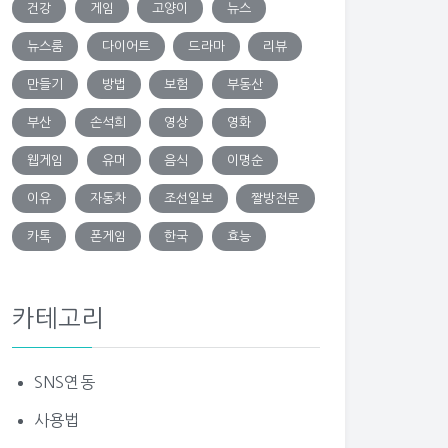
건강
게임
고양이
뉴스
뉴스룸
다이어트
드라마
리뷰
만들기
방법
보험
부동산
부산
손석희
영상
영화
웹게임
유머
음식
이명순
이유
자동차
조선일보
짤방전문
카톡
폰게임
한국
효능
카테고리
SNS연동
사용법