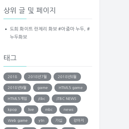
상위 글 및 페이지
도희 화이트 란제리 화보 #아줌마 누두, #
누두화보
태그
2018
2018년7월
2018년8월
2018년9월
game
HTML5 game
HTML5게임
jtbc
JTBC NEWS
kpop
live
mbc
news
Web game
ytn
가십
강아지