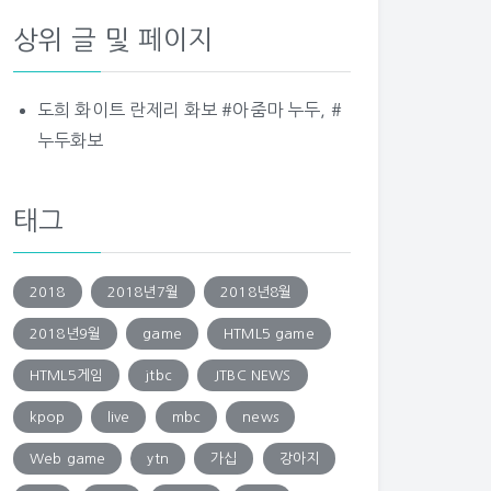
상위 글 및 페이지
도희 화이트 란제리 화보 #아줌마 누두, #
누두화보
태그
2018
2018년7월
2018년8월
2018년9월
game
HTML5 game
HTML5게임
jtbc
JTBC NEWS
kpop
live
mbc
news
Web game
ytn
가십
강아지