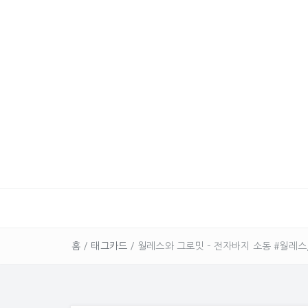
홈
/
태그카드
/
월레스와 그로밋 – 전자바지 소동 #월레스, #