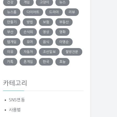
건강
게임
고양이
뉴스
뉴스룸
다이어트
드라마
리뷰
만들기
방법
보험
부동산
부산
손석희
영상
영화
웹게임
유머
음식
이명순
이유
자동차
조선일보
짤방전문
카톡
폰게임
한국
효능
카테고리
SNS연동
사용법