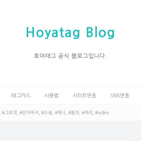
Hoyatag Blog
호야태그 공식 블로그입니다.
태그카드
사용법
사이트연동
SNS연동
그로밋, #전자바지, #소동, #애니, #톰과, #제리, #video