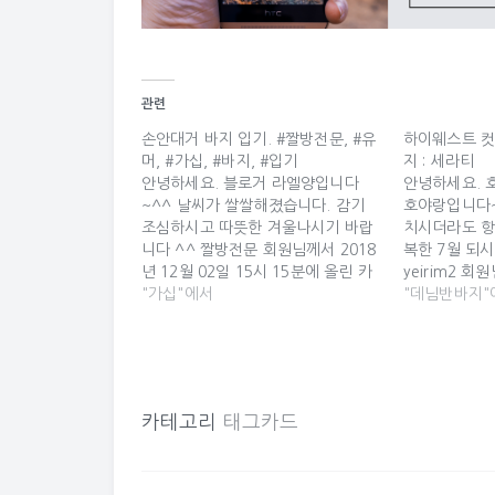
관련
손안대거 바지 입기. #짤방전문, #유
하이웨스트 컷
머, #가십, #바지, #입기
지 : 세라티
안녕하세요. 블로거 라엘양입니다
안녕하세요. 
~^^ 날씨가 쌀쌀해졌습니다. 감기
호야랑입니다~
조심하시고 따뜻한 겨울나시기 바랍
치시더라도 항
니다 ^^ 짤방전문 회원님께서 2018
복한 7월 되
년 12월 02일 15시 15분에 올린 카
yeirim2 회
드입니다 ^_^ 손안대거 바지 입기.
"가십"에서
01일 17시 
"데님반바지"
손안대거 바지 입기. 육갑떨고있네
^_^ 하이웨
ㅋㅋㅋ 원문보기 짤방전문, 유머, 가
청반바지 : 
십, 바지, 입기 2018/12/02 15:15
찢청 핫팬츠 청
총 등록 키워드는 5개, 0건의 토론이
티] 카테고리 
있습니다. 컨텐츠를 모두 보려면 이
캉스룩, #찢청
카테고리
태그카드
미지를 클릭하세요~ 짤방전문…
님반바지 2018