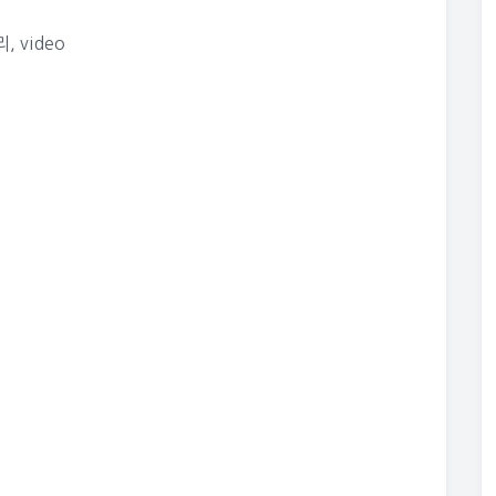
리
,
video