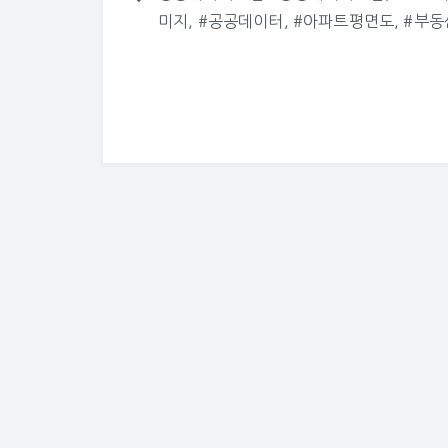
글
미지, #공공데이터, #아파트평면도, #부동
탐
색