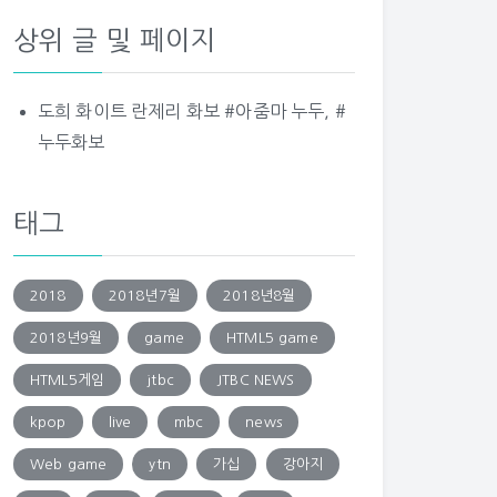
상위 글 및 페이지
도희 화이트 란제리 화보 #아줌마 누두, #
누두화보
태그
2018
2018년7월
2018년8월
2018년9월
game
HTML5 game
HTML5게임
jtbc
JTBC NEWS
kpop
live
mbc
news
Web game
ytn
가십
강아지