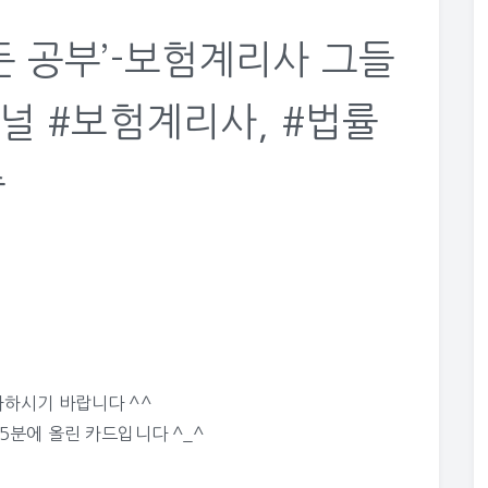
든 공부’-보험계리사 그들
저널 #보험계리사, #법률
증
하시기 바랍니다 ^^
35분에 올린 카드입니다 ^_^