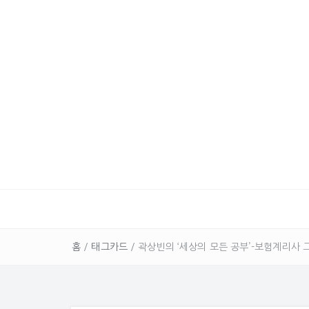
홈
/
태그카드
/
곽상빈의 ‘세상의 모든 공부’-보험계리사 그