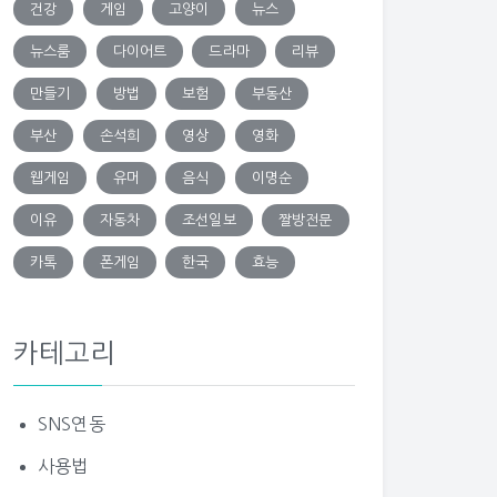
건강
게임
고양이
뉴스
뉴스룸
다이어트
드라마
리뷰
만들기
방법
보험
부동산
부산
손석희
영상
영화
웹게임
유머
음식
이명순
이유
자동차
조선일보
짤방전문
카톡
폰게임
한국
효능
카테고리
SNS연동
사용법