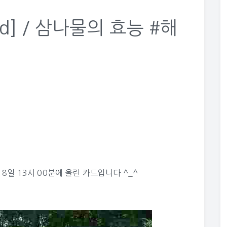
rd] / 삼나물의 효능 #해
18일 13시 00분에 올린 카드입니다 ^_^