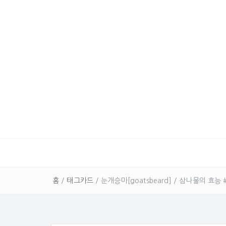
홈
/
태그카드
/
눈개승마[goatsbeard] / 삼나물의 효