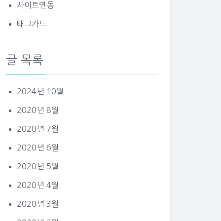
사이트연동
태그카드
글 목록
2024년 10월
2020년 8월
2020년 7월
2020년 6월
2020년 5월
2020년 4월
2020년 3월