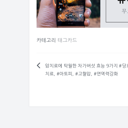
카테고리
태그카드
암치료에 탁월한 차가버섯 효능 9가지 #당
글
치료, #아토피, #고혈압, #면역력강화
탐
색