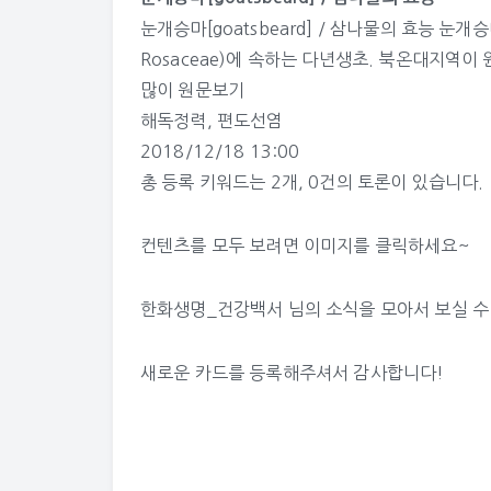
눈개승마[goatsbeard] / 삼나물의 효능 눈개
Rosaceae)에 속하는 다년생초. 북온대지역
많이
원문보기
해독정력
,
편도선염
2018/12/18 13:00
총 등록 키워드는
2개
,
0건
의 토론이 있습니다.
컨텐츠를 모두 보려면 이미지를 클릭하세요~
한화생명_건강백서 님의 소식
을 모아서 보실 수
새로운 카드를 등록해주셔서 감사합니다!