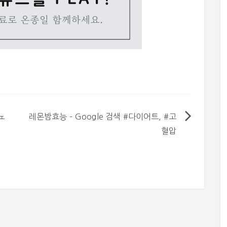
뇨
레몬밤효능 – Google 검색 #다이어트, #고
혈압