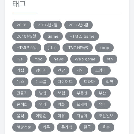
태그
2018
2018년7월
2018년8월
2018년9월
game
HTML5 game
HTML5게임
jtbc
JTBC NEWS
kpop
live
mbc
news
Web game
ytn
가십
강아지
건강
게임
고양이
뉴스
뉴스룸
다이어트
드라마
리뷰
만들기
방법
보험
부동산
부산
손석희
영상
영화
웹게임
유머
음식
이명순
이유
자동차
조선일보
짤방전문
카톡
폰게임
한국
효능