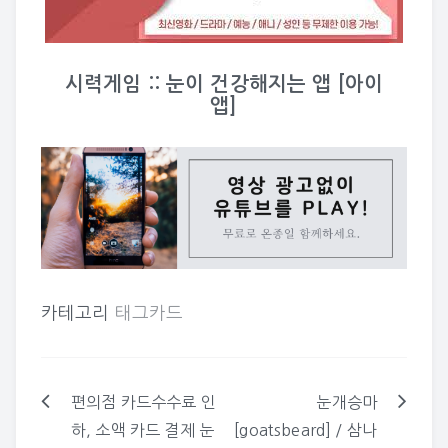
시력게임 :: 눈이 건강해지는 앱 [아이
앱]
카테고리
태그카드
편의점 카드수수료 인
눈개승마
글
하, 소액 카드 결제 눈
[goatsbeard] / 삼나
탐