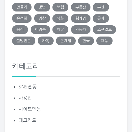
만들기
방법
보험
부동산
부산
손석희
영상
영화
웹게임
유머
음식
이명순
이유
자동차
조선일보
짤방전문
카톡
폰게임
한국
효능
카테고리
SNS연동
사용법
사이트연동
태그카드