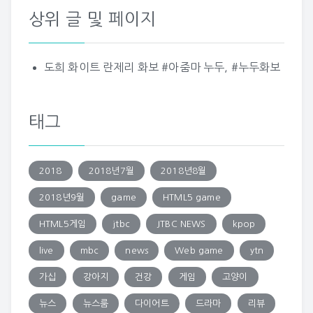
상위 글 및 페이지
도희 화이트 란제리 화보 #아줌마 누두, #누두화보
태그
2018
2018년7월
2018년8월
2018년9월
game
HTML5 game
HTML5게임
jtbc
JTBC NEWS
kpop
live
mbc
news
Web game
ytn
가십
강아지
건강
게임
고양이
뉴스
뉴스룸
다이어트
드라마
리뷰