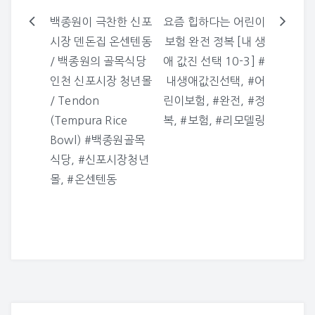
백종원이 극찬한 신포
요즘 힙하다는 어린이
글
시장 덴돈집 온센텐동
보험 완전 정복 [내 생
탐
/ 백종원의 골목식당
애 값진 선택 10-3] #
색
인천 신포시장 청년몰
내생애값진선택, #어
/ Tendon
린이보험, #완전, #정
(Tempura Rice
복, #보험, #리모델링
Bowl) #백종원골목
식당, #신포시장청년
몰, #온센텐동