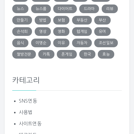
뉴스
뉴스룸
다이어트
드라마
리뷰
만들기
방법
보험
부동산
부산
손석희
영상
영화
웹게임
유머
음식
이명순
이유
자동차
조선일보
짤방전문
카톡
폰게임
한국
효능
카테고리
SNS연동
사용법
사이트연동