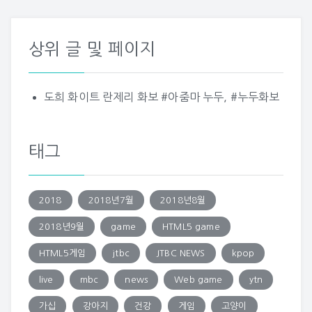
상위 글 및 페이지
도희 화이트 란제리 화보 #아줌마 누두, #누두화보
태그
2018
2018년7월
2018년8월
2018년9월
game
HTML5 game
HTML5게임
jtbc
JTBC NEWS
kpop
live
mbc
news
Web game
ytn
가십
강아지
건강
게임
고양이