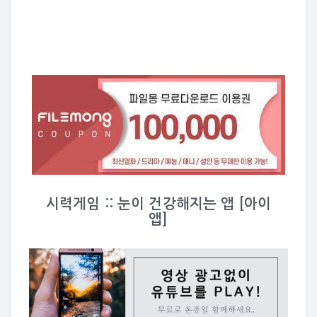
시력게임 :: 눈이 건강해지는 앱 [아이
앱]