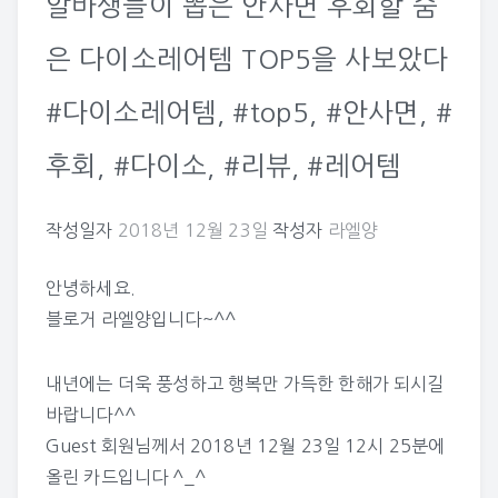
알바생들이 뽑은 안사면 후회할 숨
은 다이소레어템 TOP5을 사보았다
#다이소레어템, #top5, #안사면, #
후회, #다이소, #리뷰, #레어템
작성일자
2018년 12월 23일
작성자
라엘양
안녕하세요.
블로거 라엘양입니다~^^
내년에는 더욱 풍성하고 행복만 가득한 한해가 되시길
바랍니다^^
Guest
회원님께서 2018년 12월 23일 12시 25분에
올린 카드입니다 ^_^