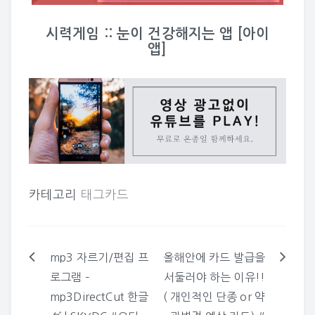
시력게임 :: 눈이 건강해지는 앱 [아이
앱]
카테고리
태그카드
mp3 자르기/편집 프
올해안에 카드 발급을
글
로그램 –
서둘러야 하는 이유!!
탐
mp3DirectCut 한글
( 개인적인 단종 or 약