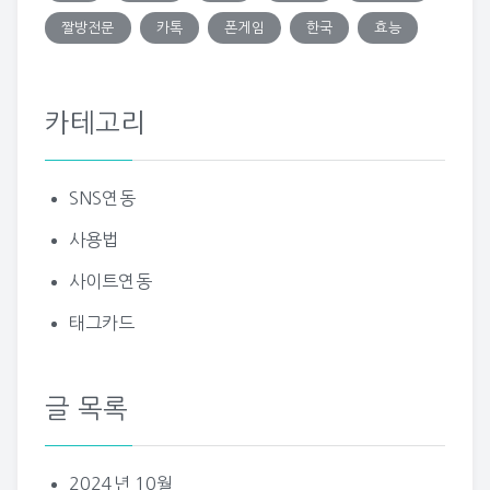
짤방전문
카톡
폰게임
한국
효능
카테고리
SNS연동
사용법
사이트연동
태그카드
글 목록
2024년 10월