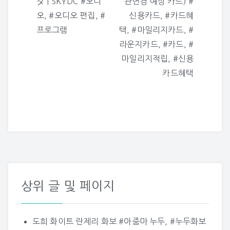
색
ダ | SKYDC #오디
관변경 예상 카드) #
오, #오디오 편집, #
신용카드, #카드혜
프로그램
택, #마일리지카드, #
라운지카드, #카드, #
마일리지적립, #신용
카드혜택
상위 글 및 페이지
도희 화이트 란제리 화보 #아줌마 누두, #누두화보