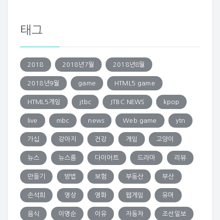
태그
2018
2018년7월
2018년8월
2018년9월
game
HTML5 game
HTML5게임
jtbc
JTBC NEWS
kpop
live
mbc
news
Web game
ytn
가십
강아지
건강
게임
고양이
뉴스
뉴스룸
다이어트
드라마
리뷰
만들기
방법
보험
부동산
부산
손석희
영상
영화
웹게임
유머
음식
이명순
이유
자동차
조선일보