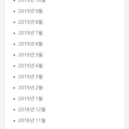
2019년 9월
2019년 8월
2019년 7월
2019년 6월
2019년 5월
2019년 4월
2019년 3월
2019년 2월
2019년 1월
2018년 12월
2018년 11월