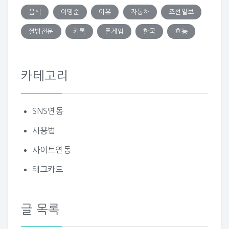
음식
이명순
이유
자동차
조선일보
짤방전문
카톡
폰게임
한국
효능
카테고리
SNS연동
사용법
사이트연동
태그카드
글 목록