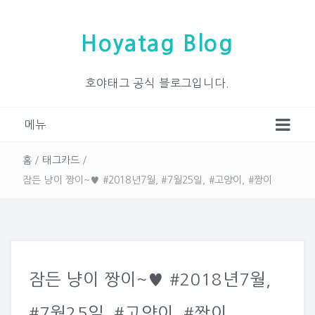
Hoyatag Blog
호야태그 공식 블로그입니다.
메뉴
홈
/
태그카드
/
잠든 냥이 짱이~♥ #2018년7월, #7월25일, #고양이, #짱이
잠든 냥이 짱이~♥ #2018년7월,
#7월25일, #고양이, #짱이