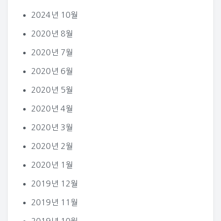
2024년 10월
2020년 8월
2020년 7월
2020년 6월
2020년 5월
2020년 4월
2020년 3월
2020년 2월
2020년 1월
2019년 12월
2019년 11월
2019년 10월